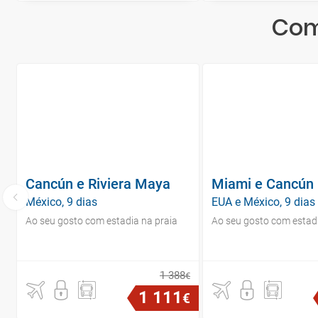
Com
Cancún e Riviera Maya
Miami e Cancún
México, 9 dias
EUA e México, 9 dias
Ao seu gosto com estadia na praia
Ao seu gosto com estadi
1
388
€
1
111
€