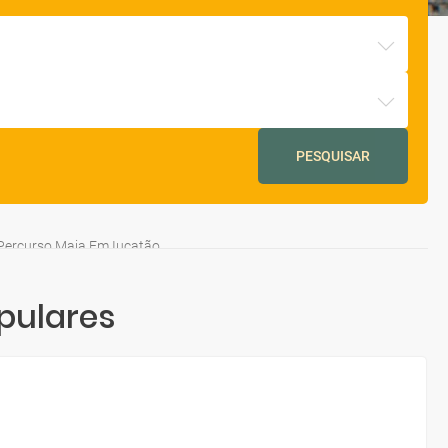
PESQUISAR
Percurso Maia Em Iucatão
pulares