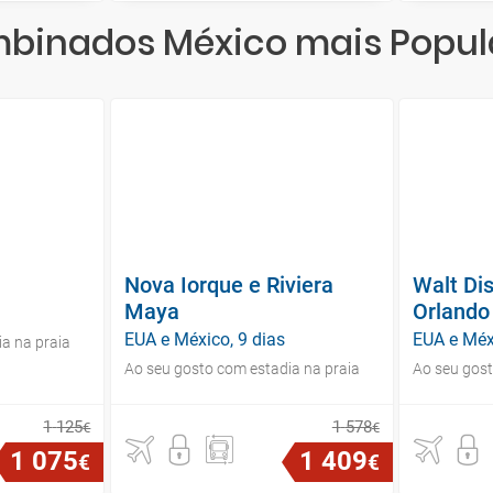
binados México mais Popul
Nova Iorque e Riviera
Walt Di
Maya
Orlando
EUA e México, 9 dias
EUA e Méx
a na praia
Ao seu gosto com estadia na praia
Ao seu gost
1
125
1
578
€
€
1
075
1
409
€
€