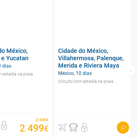
do México,
Cidade do México,
 e Yucatan
Villahermosa, Palenque,
Merida e Riviera Maya
3 dias
México, 10 dias
m estadia na praia
Circuito com estadia na praia
2
549
€
2
499
€