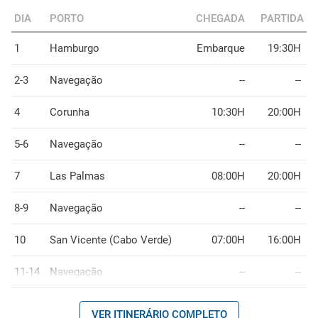
DIA
PORTO
CHEGADA
PARTIDA
1
Hamburgo
Embarque
19:30H
2-3
Navegação
--
--
4
Corunha
10:30H
20:00H
5-6
Navegação
--
--
7
Las Palmas
08:00H
20:00H
8-9
Navegação
--
--
10
San Vicente (Cabo Verde)
07:00H
16:00H
11-14
Navegação
--
--
VER ITINERÁRIO COMPLETO