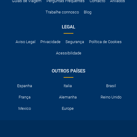
A taxa de conductor adicional.
Guias de Viagem
Perguntas Frequentes
Contacto
Afiliados
Acessórios opcionais como cadeiras de criança, correntes de
Trabalhe connosco
Blog
neve, etc.
LEGAL
Aviso Legal
Privacidade
Segurança
Política de Cookies
Acessibilidade
OUTROS PAÍSES
Espanha
Italia
Brasil
França
Alemanha
Reino Unido
Mexico
Europe