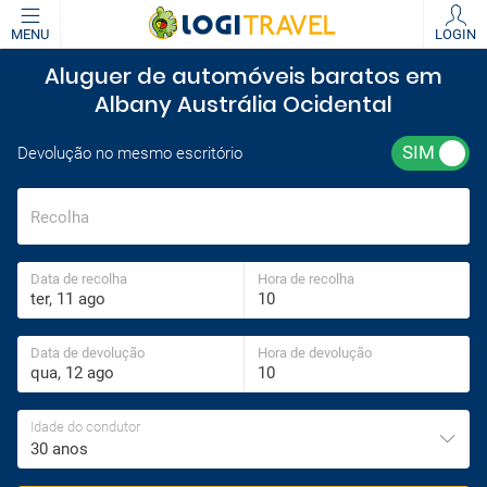
MENU
LOGIN
Aluguer de automóveis baratos em
Albany Austrália Ocidental
Devolução no mesmo escritório
Recolha
Data de recolha
Hora de recolha
Data de devolução
Hora de devolução
Idade do condutor
30 anos