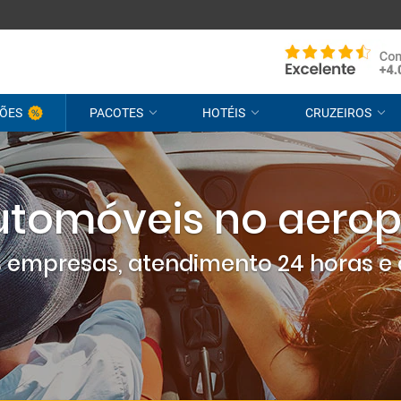
ÕES
PACOTES
HOTÉIS
CRUZEIROS
utomóveis no aerop
empresas, atendimento 24 horas e 