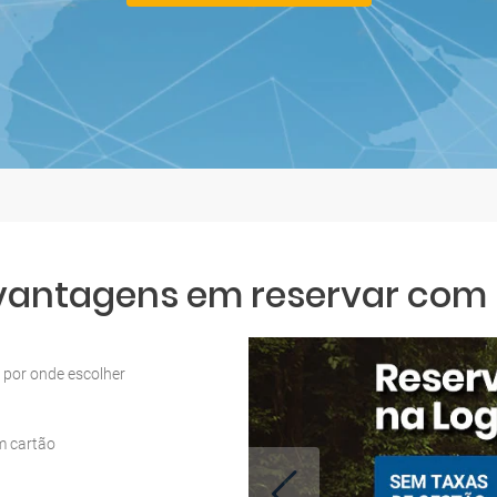
 vantagens em reservar com L
por onde escolher
m cartão