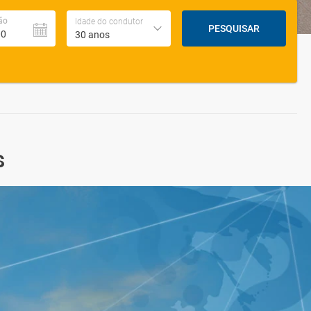
ão
Idade do condutor
PESQUISAR
30 anos
s