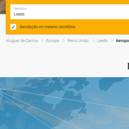
Recolha
Devolução no mesmo escritório
Aluguer de Carros
Europa
Reino Unido
Leeds
Aeropo