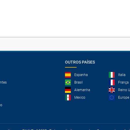
OUTROS PAÍSES
Espanha
Italia
ntes
Brasil
França
Alemanha
Reino 
Mexico
Europe
co