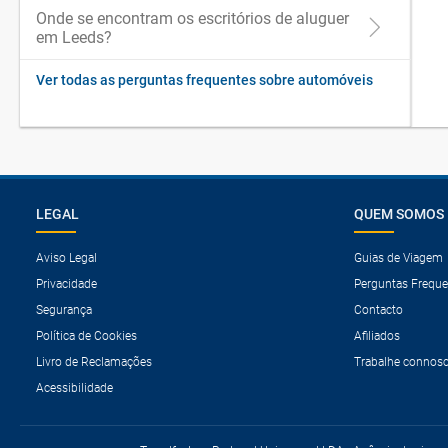
Onde se encontram os escritórios de aluguer
em Leeds?
Ver todas as perguntas frequentes sobre automóveis
LEGAL
QUEM SOMOS
Aviso Legal
Guias de Viagem
Privacidade
Perguntas Freque
Segurança
Contacto
Política de Cookies
Afiliados
Livro de Reclamações
Trabalhe connos
Acessibilidade