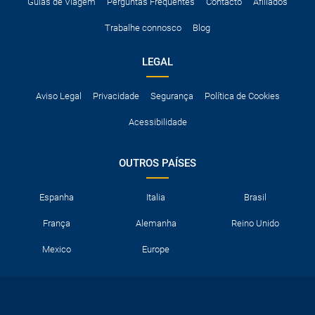
A taxa de conductor adicional.
Guias de Viagem
Perguntas Frequentes
Contacto
Afiliados
Acessórios opcionais como cadeiras de criança, correntes de
Trabalhe connosco
Blog
neve, etc.
LEGAL
Aviso Legal
Privacidade
Segurança
Política de Cookies
Acessibilidade
OUTROS PAÍSES
Espanha
Italia
Brasil
França
Alemanha
Reino Unido
Mexico
Europe