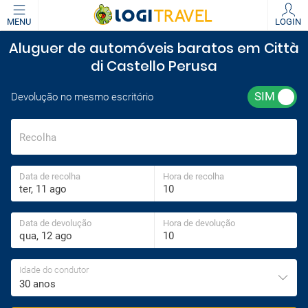
MENU
LOGIN
Aluguer de automóveis baratos em Città
di Castello Perusa
Devolução no mesmo escritório
Recolha
Data de recolha
Hora de recolha
Data de devolução
Hora de devolução
Idade do condutor
30 anos