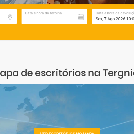
Data e hora da recolha
Data e hora da devoluç
apa de escritórios na Tergni