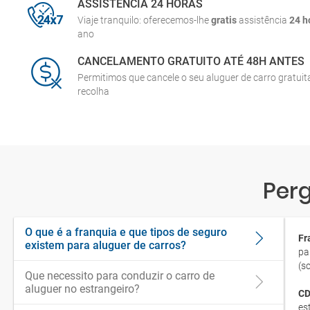
ASSISTÊNCIA 24 HORAS
Viaje tranquilo: oferecemos-lhe
gratis
assistência
24 h
ano
CANCELAMENTO GRATUITO ATÉ 48H ANTES
Permitimos que cancele o seu aluguer de carro gratui
recolha
Perg
O que é a franquia e que tipos de seguro
Fr
existem para aluguer de carros?
pa
(s
Que necessito para conduzir o carro de
aluguer no estrangeiro?
CD
es