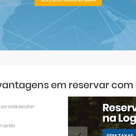
VER ESCRITÓRIOS NO MAPA
 vantagens em reservar com L
por onde escolher
m cartão