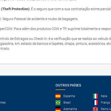
 (Theft Protection)
: É o seguro que com a sua contratação exime parcia
I: Seguro Pessoal de acidente e roubo de bagagens.
perCDW: Para além dos produtos CDW e TP, suprime totalmente a responsa
ntrolo de Estragos ou Check-In: é a verificação que se realiza ao veículo 
 gasolina, km, estado de bancos e tapetes, chapa, pintura, acessórios, et
ntrato.
OUTROS PAÍSES
Espanha
Italia
ntes
Brasil
França
Alemanha
Reino 