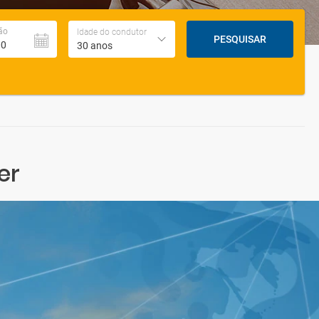
ão
Idade do condutor
PESQUISAR
30 anos
er