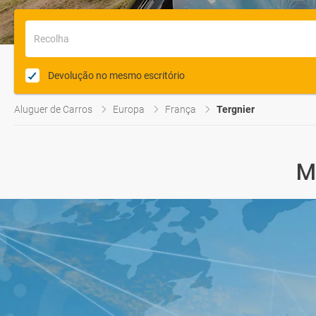
Recolha
Devolução no mesmo escritório
Aluguer de Carros
Europa
França
Tergnier
M