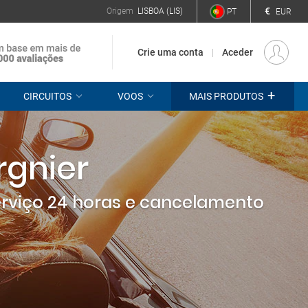
€
Origem
LISBOA (LIS)
PT
EUR
Crie uma conta
Aceder
+
CIRCUITOS
VOOS
MAIS PRODUTOS
rgnier
erviço 24 horas e cancelamento