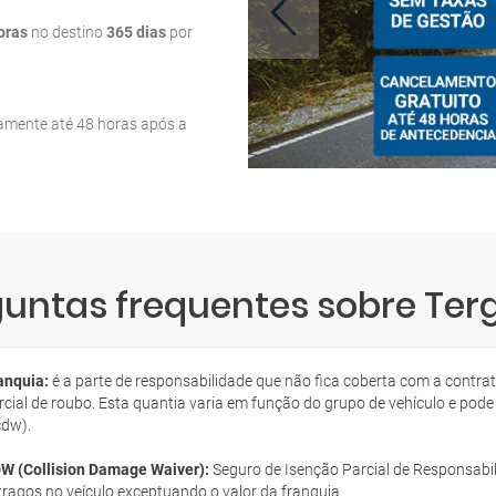
oras
no destino
365 dias
por
tamente até 48 horas após a
untas frequentes sobre Ter
anquia:
é a parte de responsabilidade que não fica coberta com a contra
rcial de roubo. Esta quantia varia em função do grupo de vehículo e pode
cdw).
W (Collision Damage Waiver):
Seguro de Isenção Parcial de Responsabil
tragos no veículo exceptuando o valor da franquia.