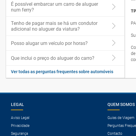
É possível embarcar um carro de aluguer
num ferry?
TP
Tenho de pagar mais se há um condutor
PA
adicional no aluguer da viatura?
Su
Posso alugar um veículo por horas?
Co
de
Que inclui o preço do aluguer do carro?
co
Ver todas as perguntas frequentes sobre automóveis
LEGAL
QUEM SOMOS
Aviso Legal
Guias de Viagem
Privacidade
Perguntas Freque
Segurança
Contacto