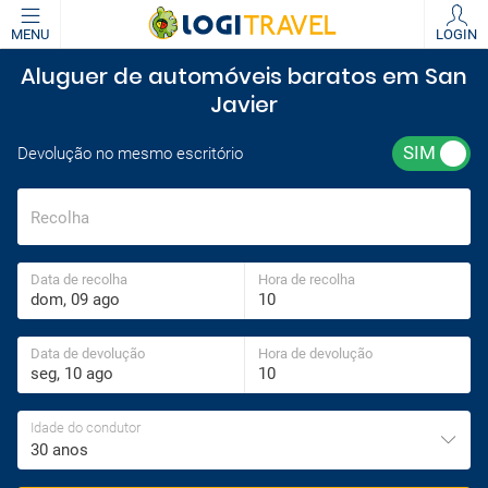
MENU
LOGIN
Aluguer de automóveis baratos em San
Javier
Devolução no mesmo escritório
Recolha
Data de recolha
Hora de recolha
Data de devolução
Hora de devolução
Idade do condutor
30 anos