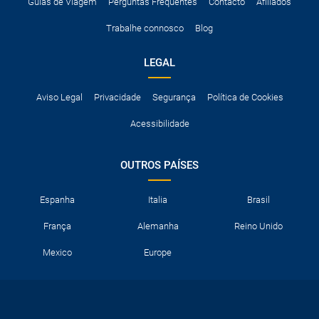
A taxa de conductor adicional.
Guias de Viagem
Perguntas Frequentes
Contacto
Afiliados
Acessórios opcionais como cadeiras de criança, correntes de
Trabalhe connosco
Blog
neve, etc.
LEGAL
Aviso Legal
Privacidade
Segurança
Política de Cookies
Acessibilidade
OUTROS PAÍSES
Espanha
Italia
Brasil
França
Alemanha
Reino Unido
Mexico
Europe