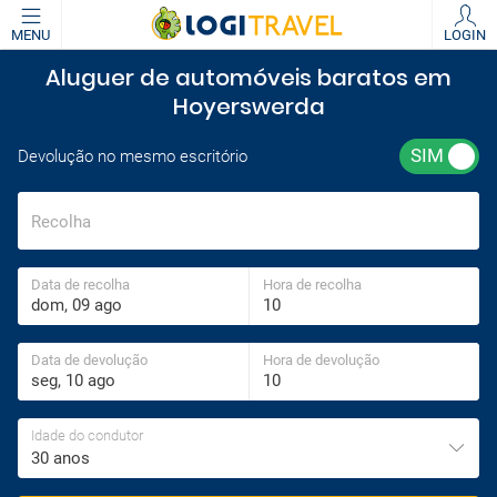
MENU
LOGIN
Aluguer de automóveis baratos em
Hoyerswerda
Devolução no mesmo escritório
Recolha
Data de recolha
Hora de recolha
Data de devolução
Hora de devolução
Idade do condutor
30 anos