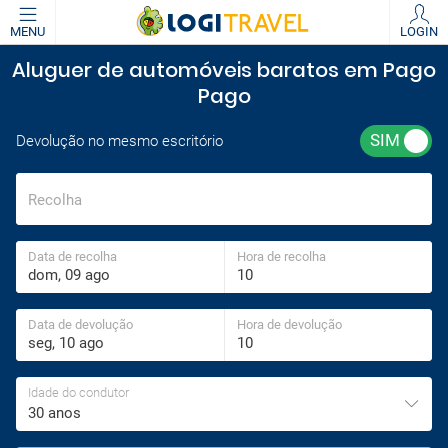
MENU
LOGIN
Aluguer de automóveis baratos em Pago
Pago
Devolução no mesmo escritório
Recolha
Data de recolha
Hora de recolha
Data de devolução
Hora de devolução
Idade do condutor
30 anos