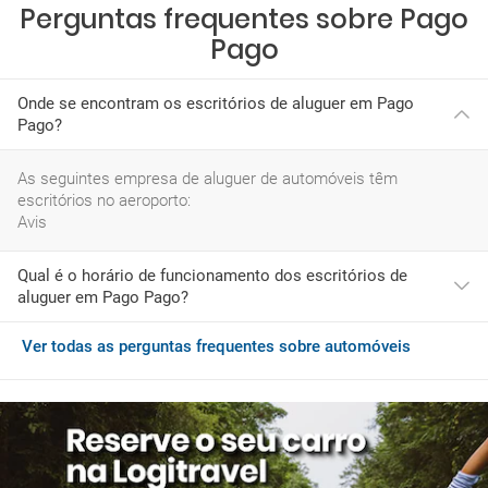
Perguntas frequentes sobre Pago
Pago
Onde se encontram os escritórios de aluguer em Pago
Pago?
As seguintes empresa de aluguer de automóveis têm
escritórios no aeroporto:
Avis
Qual é o horário de funcionamento dos escritórios de
aluguer em Pago Pago?
Ver todas as perguntas frequentes sobre automóveis
Encontrará mais detalhes sobre os horários exatos durante o
processo de reserva.