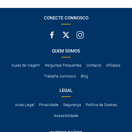
A taxa de conductor adicional.
Acessórios opcionais como cadeiras de criança, correntes de
neve, etc.
CONECTE CONNOSCO
QUEM SOMOS
Guias de Viagem
Perguntas Frequentes
Contacto
Afiliados
Trabalhe connosco
Blog
LEGAL
Aviso Legal
Privacidade
Segurança
Política de Cookies
Acessibilidade