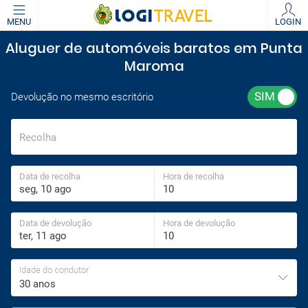
MENU
LOGIN
Aluguer de automóveis baratos em Punta
Maroma
Devolução no mesmo escritório
Recolha
Data de recolha
Hora de recolha
Data de devolução
Hora de devolução
Idade do condutor
30 anos