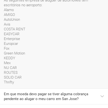
As seguintes empresa de aluguer de automóveis têm
escritórios no aeroporto:
Alamo
AMIGO
AutoUnion
Avis
COSTA RENT
EASYCAR
Enterprise
Europcar
Fox
Green Motion
KEDDY
Mex
NU CAR
ROUTES
SOLID CAR
Thrifty
Em que moeda devo pagar se tiver alguma cobrança
pendente ao alugar o meu carro em San Jose?