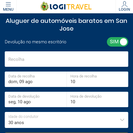
MENU
LOGIN
Aluguer de automóveis baratos em San
Jose
Devolução no mesmo escritório
Recolha
Data de recolha
Hora de recolha
Data de devolução
Hora de devolução
Idade do condutor
30 anos