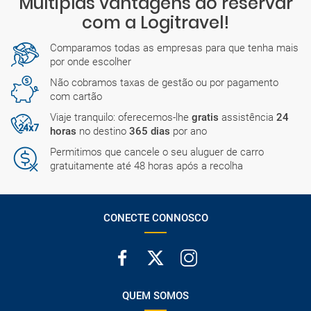
Múltiplas vantagens ao reservar
com a Logitravel!
Comparamos todas as empresas para que tenha mais
por onde escolher
Não cobramos taxas de gestão ou por pagamento
com cartão
Viaje tranquilo: oferecemos-lhe
gratis
assistência
24
horas
no destino
365 dias
por ano
Permitimos que cancele o seu aluguer de carro
gratuitamente até 48 horas após a recolha
CONECTE CONNOSCO
QUEM SOMOS