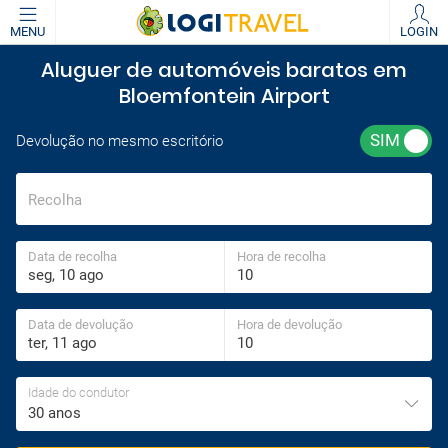
MENU
LOGIN
Aluguer de automóveis baratos em
Bloemfontein Airport
Devolução no mesmo escritório
Recolha
Data de recolha
Hora de recolha
Data de devolução
Hora de devolução
Idade do condutor
30 anos