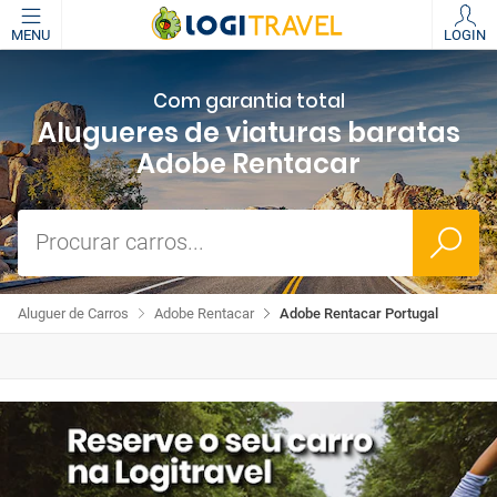
MENU
LOGIN
Com garantia total
Alugueres de viaturas baratas
Adobe Rentacar
Procurar carros...
Aluguer de Carros
Adobe Rentacar
Adobe Rentacar Portugal