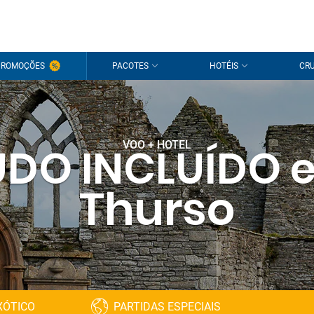
PROMOÇÕES
PACOTES
HOTÉIS
CRU
VOO + HOTEL
UDO INCLUÍDO 
Thurso
XÓTICO
PARTIDAS ESPECIAIS