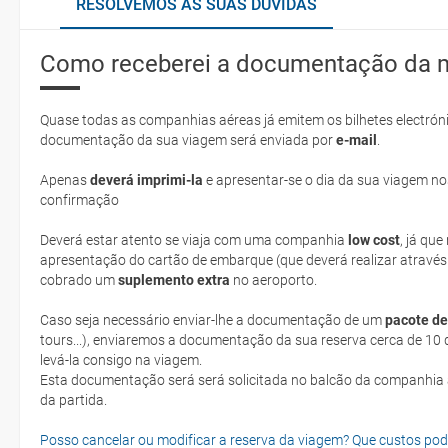
RESOLVEMOS AS SUAS DÚVIDAS
Como receberei a documentação da 
Quase todas as companhias aéreas já emitem os bilhetes electróni
documentação da sua viagem será enviada por
e-mail
.
Apenas
deverá imprimi-la
e apresentar-se o dia da sua viagem no
confirmação
Deverá estar atento se viaja com uma companhia
low cost
, já qu
apresentação do cartão de embarque (que deverá realizar através
cobrado um
suplemento extra
no aeroporto.
Caso seja necessário enviar-lhe a documentação de um
pacote de
tours...), enviaremos a documentação da sua reserva cerca de 10 d
levá-la consigo na viagem.
Esta documentação será será solicitada no balcão da companhia aéreen ao realizar o check-in no dia
da partida.
Posso cancelar ou modificar a reserva da viagem? Que custos po