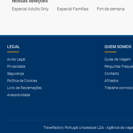
Nossas seleções
Especial Adults Only
Especial Famílias
Fim de semana
LEGAL
QUEM SOMOS
Aviso Legal
Guias de Viagem
Privacidade
Perguntas Freque
Segurança
Contacto
Política de Cookies
Afiliados
Livro de Reclamações
Trabalhe connosc
Acessibilidade
Travelfactory Portugal Unipessoal LDA - Agência de viag