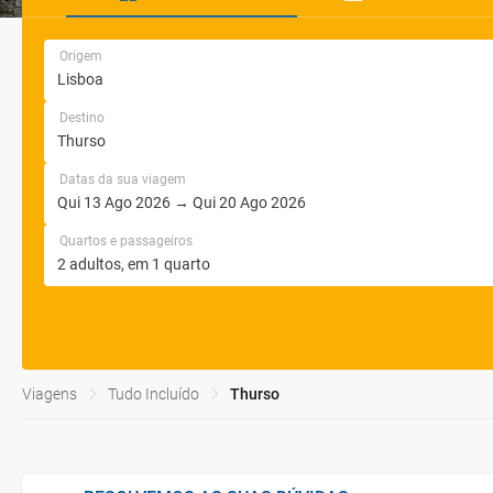
Origem
Destino
Datas da sua viagem
Quartos e passageiros
Viagens
Tudo Incluído
Thurso