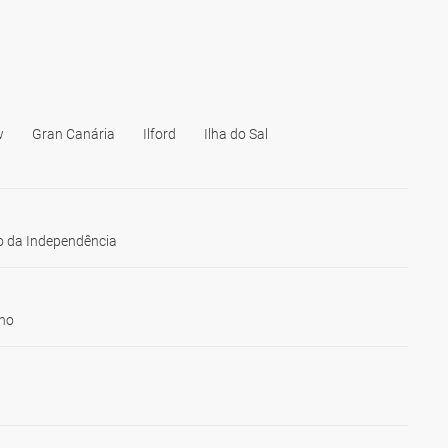
w
Gran Canária
Ilford
Ilha do Sal
 da Independência
ho