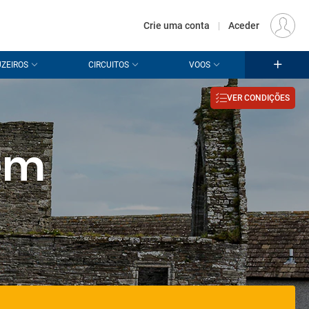
€
Origem
LISBOA (LIS)
PT
EUR
Crie uma conta
|
Aceder
ZEIROS
CIRCUITOS
VOOS
VER CONDIÇÕES
em