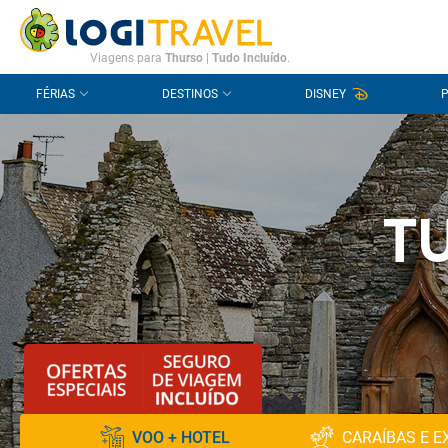
CONTACTO
PERGUNTAS FREQUENTES
Viagens para
Thurso
|
Tudo Incluído
.
FÉRIAS
DESTINOS
DISNEY
T
VOO + HOTEL
CARAÍBAS E E