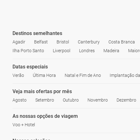
Destinos semelhantes
Agadir
Belfast
Bristol
Canterbury
Costa Branca
Ilha Porto Santo
Liverpool
Londres
Madeira
Maior
Datas especiais
Verão
Última Hora
Natal e Fim de Ano
Implantação da
Veja mais ofertas por mês
Agosto
Setembro
Outubro
Novembro
Dezembro
As nossas opções de viagem
Voo + Hotel