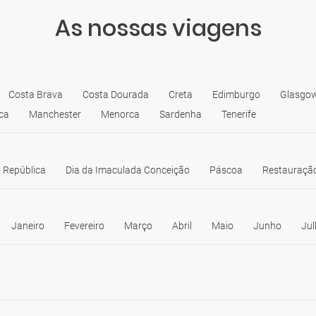
As nossas viagens
Costa Brava
Costa Dourada
Creta
Edimburgo
Glasgo
ca
Manchester
Menorca
Sardenha
Tenerife
 República
Dia da Imaculada Conceição
Páscoa
Restauração
Janeiro
Fevereiro
Março
Abril
Maio
Junho
Jul