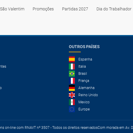
São Valentim
Promoções
Partidas 2027
Dia do Trabalhador
OUTROS PAÍSES
Espanha
ntes
Italia
Brasil
França
o
Alemanha
Reino Unido
Mexico
Europe
ens on-line com RNAVT nº 3507 - Todos os direitos reservados
Com morada em Av. Du