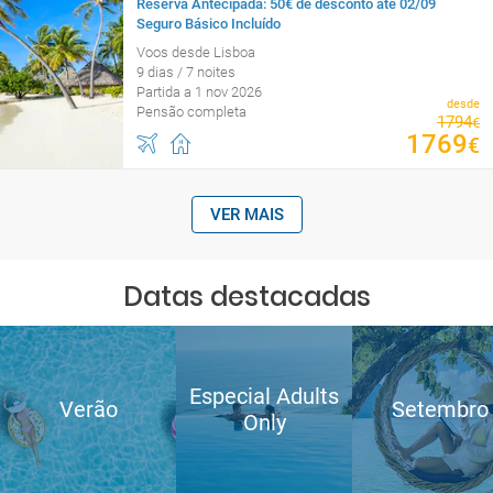
Reserva Antecipada: 50€ de desconto até 02/09
Seguro Básico Incluído
Voos desde Lisboa
9 dias / 7 noites
Partida a 1 nov 2026
desde
Pensão completa
1794
€
1769
€
VER MAIS
Datas destacadas
Especial Adults
Verão
Setembro
Only