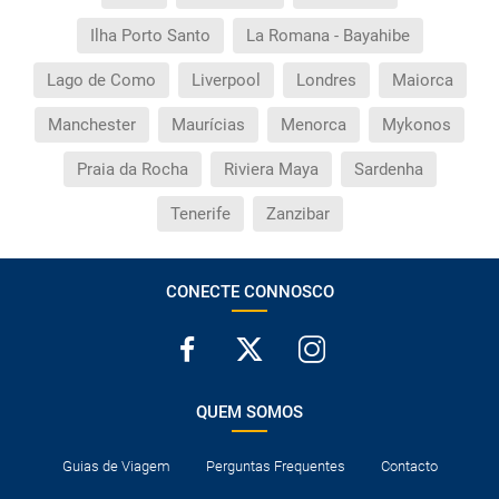
Ilha Porto Santo
La Romana - Bayahibe
Lago de Como
Liverpool
Londres
Maiorca
Manchester
Maurícias
Menorca
Mykonos
Praia da Rocha
Riviera Maya
Sardenha
Tenerife
Zanzibar
CONECTE CONNOSCO
QUEM SOMOS
Guias de Viagem
Perguntas Frequentes
Contacto