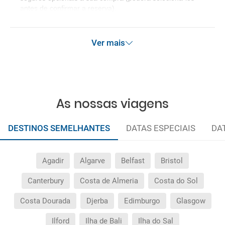
antes de confirmar a reserva).
Ver mais
As nossas viagens
DESTINOS SEMELHANTES
DATAS ESPECIAIS
DA
Agadir
Algarve
Belfast
Bristol
Canterbury
Costa de Almeria
Costa do Sol
Costa Dourada
Djerba
Edimburgo
Glasgow
Ilford
Ilha de Bali
Ilha do Sal