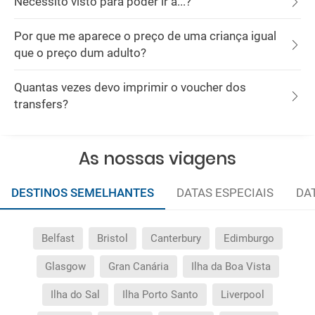
Necessito visto para poder ir a...?
Por que me aparece o preço de uma criança igual
que o preço dum adulto?
Quantas vezes devo imprimir o voucher dos
transfers?
As nossas viagens
DESTINOS SEMELHANTES
DATAS ESPECIAIS
DA
Belfast
Bristol
Canterbury
Edimburgo
Glasgow
Gran Canária
Ilha da Boa Vista
Ilha do Sal
Ilha Porto Santo
Liverpool