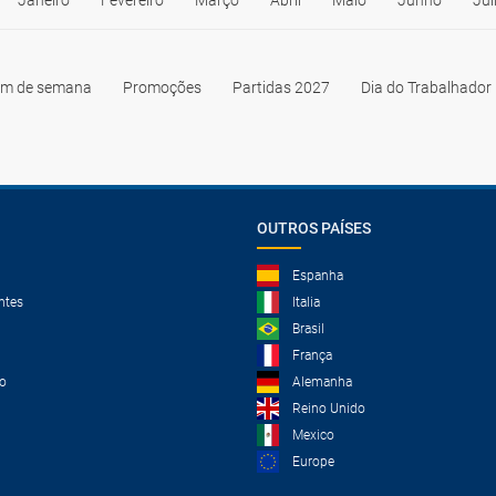
Janeiro
Fevereiro
Março
Abril
Maio
Junho
Jul
im de semana
Promoções
Partidas 2027
Dia do Trabalhador
OUTROS PAÍSES
Espanha
ntes
Italia
Brasil
França
o
Alemanha
Reino Unido
Mexico
Europe