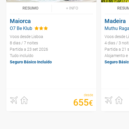
RESUMO
+ INFO
RESU
Maiorca
Madeira
O7 Be Klub
Muthu Raga
Voos desde Lisboa
Voos desde L
8 dias / 7 noites
4 dias / 3 noi
Partida a 23 set 2026
Partida a 21 
Tudo incluído
Alojamento e
Seguro Básico Incluído
Seguro Básic
desde
655
€