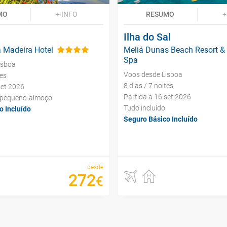
MO
+ INFO
RESUMO
+
Ilha do Sal
 Madeira Hotel
Meliá Dunas Beach Resort &
Spa
isboa
Voos desde Lisboa
tes
8 dias / 7 noites
set 2026
Partida a 16 set 2026
 pequeno-almoço
Tudo incluído
o Incluído
Seguro Básico Incluído
desde
272
€