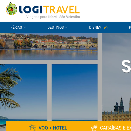
CONTACTO
PERGUNTAS FREQUENTES
Viagens para
Ilford
|
São Valentim
.
FÉRIAS
DESTINOS
DISNEY
S
VOO + HOTEL
CARAÍBAS E E