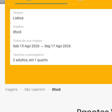
Origem
Destino
Datas da sua viagem
Quartos e passageiros
Viagens
São Valentim
Ilford