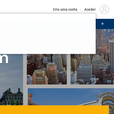
€
Origem
LISBOA (LIS)
PT
EUR
Crie uma conta
|
Aceder
ZEIROS
CIRCUITOS
VOOS
Iniciar sessão
zer voltar a receber a sua visita.
essão
para as suas promoções.
crie a sua conta
em
em conta?
É muito fácil criar uma: