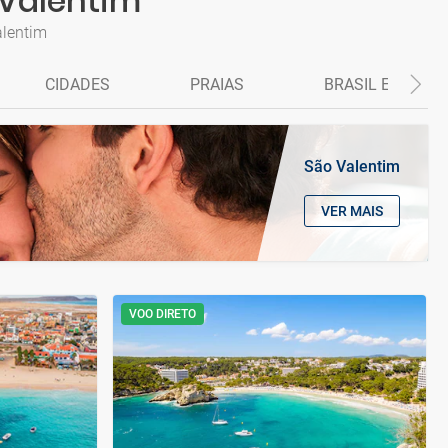
 Valentim
alentim
CIDADES
PRAIAS
BRASIL E CABO 
São Valentim
VER MAIS
VOO DIRETO