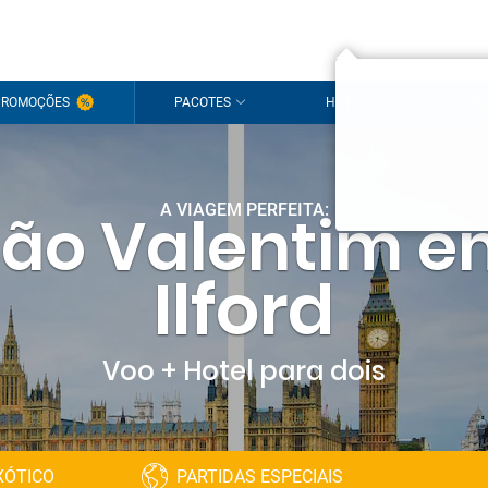
Olá!
PROMOÇÕES
PACOTES
HOTÉIS
CRU
É um pra
Inicie s
A VIAGEM PERFEITA:
ão Valentim 
Ainda não t
Ilford
Voo + Hotel para dois
XÓTICO
PARTIDAS ESPECIAIS