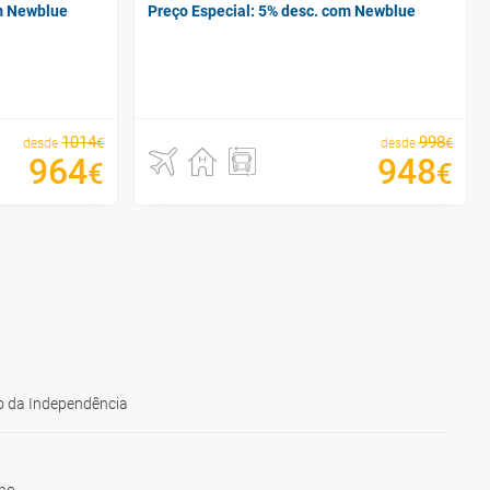
om Newblue
Preço Especial: 5% desc. com Newblue
1014
998
€
€
desde
desde
964
948
€
€
 da Independência