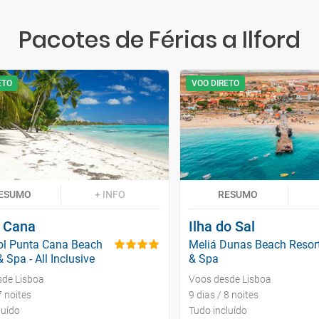
Pacotes de Férias a Ilford
ETO
VOO DIRETO
ESUMO
+ INFO
RESUMO
 Cana
Ilha do Sal
ol Punta Cana Beach
Meliá Dunas Beach Resor
 Spa - All Inclusive
& Spa
sde Lisboa
Voos desde Lisboa
7 noites
9 dias / 8 noites
luído
Tudo incluído