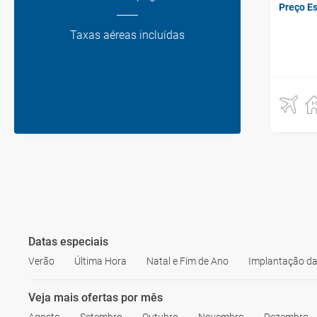
Preço E
Taxas aéreas incluídas
Datas especiais
Verão
Última Hora
Natal e Fim de Ano
Implantação da
Veja mais ofertas por mês