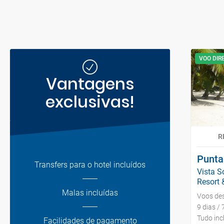
VOO DIR
Vantagens
exclusivas!
R
Punta
Transfers para o hotel incluídos
Vista S
Resort &
Malas incluídas
Voos de
9 dias / 
Tudo inc
Facilidades de pagamento