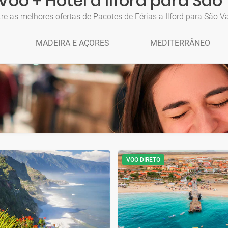
Voo + Hotel a Ilford para São
re as melhores ofertas de Pacotes de Férias a Ilford para São V
MADEIRA E AÇORES
MEDITERRÂNEO
VOO DIRETO