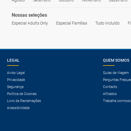
Agosto
Setembro
Outubro
Novembro
Dezembro
Nossas seleções
Especial Adults Only
Especial Famílias
Tudo Incluído
F
LEGAL
QUEM SOMOS
Aviso Legal
Guias de Viagem
Privacidade
Perguntas Freque
Segurança
Contacto
Política de Cookies
Afiliados
Livro de Reclamações
Trabalhe connosc
Acessibilidade