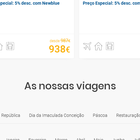
special: 5% desc. com Newblue
Preço Especial: 5% desc. c
987
€
desde
938
€
As nossas viagens
 República
Dia da Imaculada Conceição
Páscoa
Restauração