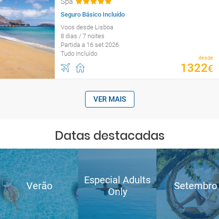
Spa
Seguro Básico Incluído
Voos desde Lisboa
8 dias / 7 noites
Partida a 16 set 2026
Tudo incluído
desde
1322
€
VER MAIS
Datas destacadas
Especial Adults
Verão
Setembro
Only