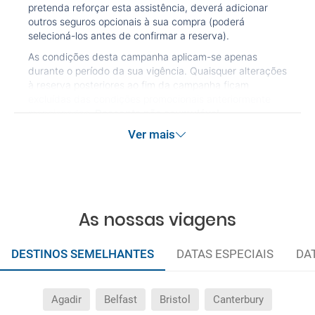
pretenda reforçar esta assistência, deverá adicionar
outros seguros opcionais à sua compra (poderá
selecioná-los antes de confirmar a reserva).
As condições desta campanha aplicam-se apenas
durante o período da sua vigência. Quaisquer alterações
à reserva posteriores ao fim da campanha ficam
excluídas das condições promocionais anteriormente
mencionadas.
Desconto não acumulável.
Ver mais
As nossas viagens
DESTINOS SEMELHANTES
DATAS ESPECIAIS
DA
Agadir
Belfast
Bristol
Canterbury