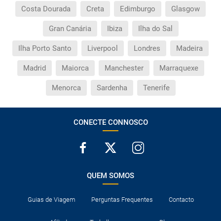
Costa Dourada
Creta
Edimburgo
Glasgow
Gran Canária
Ibiza
Ilha do Sal
Ilha Porto Santo
Liverpool
Londres
Madeira
Madrid
Maiorca
Manchester
Marraquexe
Menorca
Sardenha
Tenerife
CONECTE CONNOSCO
QUEM SOMOS
Guias de Viagem
Perguntas Frequentes
Contacto