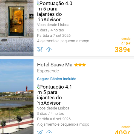
Voos desde Lisboa
5 dias / 4 noites
Partida a 7 set 2026
desde
Alojamento e pequeno-almoço
418
€
389
€
Hotel Suave Mar
Esposende
Seguro Básico Incluído
Voos desde Lisboa
5 dias / 4 noites
Partida a 6 set 2026
Alojamento e pequeno-almoço
desde
409
€