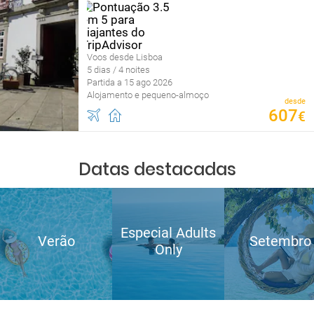
Voos desde Lisboa
5 dias / 4 noites
Partida a 15 ago 2026
Alojamento e pequeno-almoço
desde
607
€
Datas destacadas
Especial Adults
Verão
Setembro
Only