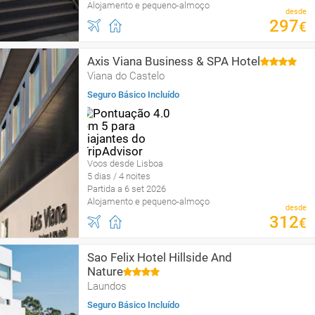
Alojamento e pequeno-almoço
desde
297
€
Axis Viana Business & SPA Hotel
Viana do Castelo
Seguro Básico Incluído
Voos desde Lisboa
5 dias / 4 noites
Partida a 6 set 2026
Alojamento e pequeno-almoço
desde
312
€
Sao Felix Hotel Hillside And
Nature
Laundos
Seguro Básico Incluído