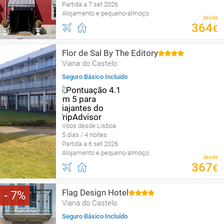
Partida a 7 set 2026
Alojamento e pequeno-almoço
desde
364
€
Flor de Sal By The Editory
Viana do Castelo
Seguro Básico Incluído
Voos desde Lisboa
5 dias / 4 noites
Partida a 6 set 2026
Alojamento e pequeno-almoço
desde
367
€
Flag Design Hotel
7
Viana do Castelo
Seguro Básico Incluído