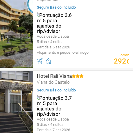
Seguro Básico Incluído
Voos desde Lisboa
5 dias / 4 noites
Partida a 6 set 2026
Alojamento e pequeno-almoço
desde
292
€
Hotel Rali Viana
Viana do Castelo
Seguro Básico Incluído
Voos desde Lisboa
5 dias / 4 noites
Partida a 7 set 2026