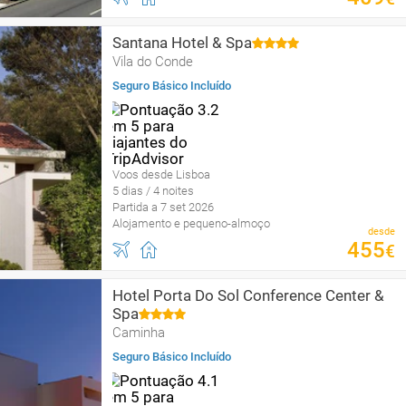
Santana Hotel & Spa
Vila do Conde
Seguro Básico Incluído
Voos desde Lisboa
5 dias / 4 noites
Partida a 7 set 2026
Alojamento e pequeno-almoço
desde
455
€
Hotel Porta Do Sol Conference Center &
Spa
Caminha
Seguro Básico Incluído