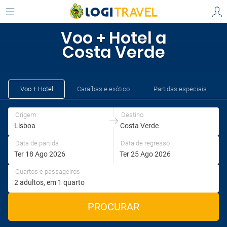
Escolha a sua origem e destino
Casa Campo Verde, Monteverde, Costa Rica
AEROPORTOS
Voo + Hotel a
Origem
Destino
Lisboa
Hotel
Costa Verde
, Portugal ‎(LIS)‎
, Heroica Veracruz, México
Costa Verde
Lisboa
Costa Verde
Origem
Destino
Voo + Hotel
Caraíbas e exótico
Partidas especiais
Origem
Destino
Data de partida
Data de regresso
Quartos e passageiros
PROCURAR