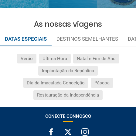
As nossas viagens
DATAS ESPECIAIS
DESTINOS SEMELHANTES
DA
Verão
Última Hora
Natal e Fim de Ano
Implantação da República
Dia da Imaculada Conceição
Páscoa
Restauração da Independência
CONECTE CONNOSCO