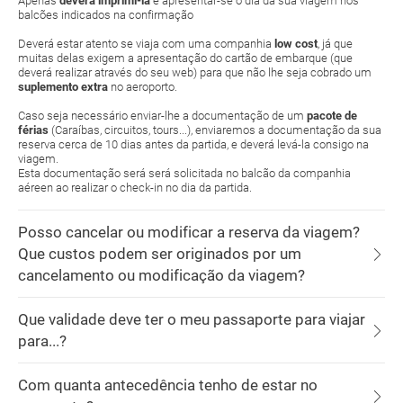
Apenas
deverá imprimi-la
e apresentar-se o dia da sua viagem nos
balcões indicados na confirmação
Deverá estar atento se viaja com uma companhia
low cost
, já que
muitas delas exigem a apresentação do cartão de embarque (que
deverá realizar através do seu web) para que não lhe seja cobrado um
suplemento extra
no aeroporto.
Caso seja necessário enviar-lhe a documentação de um
pacote de
férias
(Caraíbas, circuitos, tours...), enviaremos a documentação da sua
reserva cerca de 10 dias antes da partida, e deverá levá-la consigo na
viagem.
Esta documentação será será solicitada no balcão da companhia
aéreen ao realizar o check-in no dia da partida.
Posso cancelar ou modificar a reserva da viagem?
Que custos podem ser originados por um
cancelamento ou modificação da viagem?
Que validade deve ter o meu passaporte para viajar
para...?
Com quanta antecedência tenho de estar no