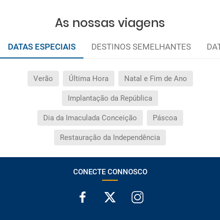
As nossas viagens
DATAS ESPECIAIS
DESTINOS SEMELHANTES
DA
Verão
Última Hora
Natal e Fim de Ano
Implantação da República
Dia da Imaculada Conceição
Páscoa
Restauração da Independência
CONECTE CONNOSCO