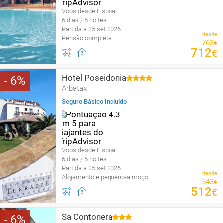
Voos desde Lisboa
6 dias / 5 noites
Partida a 25 set 2026
desde
Pensão completa
763
€
712
€
Hotel Poseidonia
6
Arbatax
Seguro Básico Incluído
Voos desde Lisboa
6 dias / 5 noites
Partida a 25 set 2026
desde
Alojamento e pequeno-almoço
543
€
512
€
Sa Contonera
6