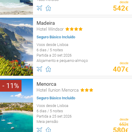
desde
542
€
Madeira
Hotel Windsor
Seguro Básico Incluído
Voos desde Lisboa
6 dias / 5 noites
Partida a 20 set 2026
Alojamento e pequeno-almoço
desde
407
€
Menorca
11
Hotel Ilunion Menorca
Seguro Básico Incluído
Voos desde Lisboa
6 dias / 5 noites
Partida a 25 set 2026
desde
Meia pensão
652
€
580
€