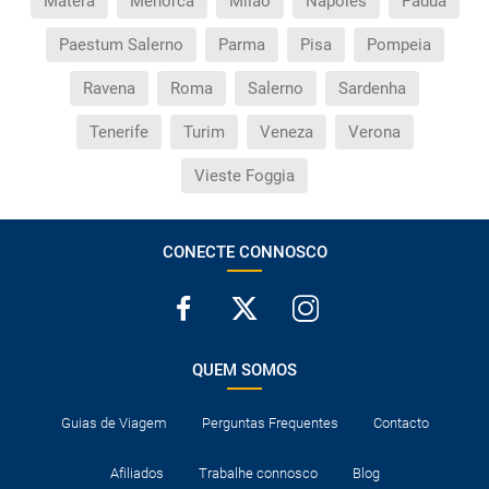
Matera
Menorca
Milão
Nápoles
Pádua
Paestum Salerno
Parma
Pisa
Pompeia
Ravena
Roma
Salerno
Sardenha
Tenerife
Turim
Veneza
Verona
Vieste Foggia
CONECTE CONNOSCO
QUEM SOMOS
Guias de Viagem
Perguntas Frequentes
Contacto
Afiliados
Trabalhe connosco
Blog