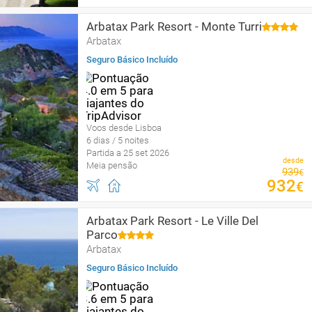
Arbatax Park Resort - Monte Turri
Arbatax
Seguro Básico Incluído
Voos desde Lisboa
6 dias / 5 noites
Partida a 25 set 2026
desde
Meia pensão
939
€
932
€
Arbatax Park Resort - Le Ville Del
Parco
Arbatax
Seguro Básico Incluído