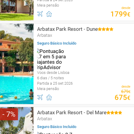
Meia pensão
desde
1799
€
Arbatax Park Resort - Dune
Arbatax
Seguro Básico Incluído
Voos desde Lisboa
6 dias / 5 noites
Partida a 25 set 2026
desde
Meia pensão
679
€
675
€
Arbatax Park Resort - Del Mare
7
Arbatax
Seguro Básico Incluído