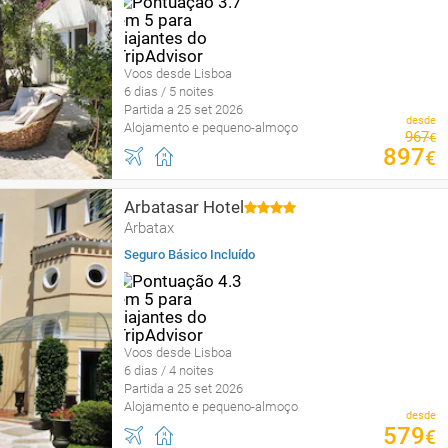
Voos desde Lisboa
6 dias / 5 noites
Partida a 25 set 2026
desde
Alojamento e pequeno-almoço
967
€
897
€
Arbatasar Hotel
Arbatax
Seguro Básico Incluído
Voos desde Lisboa
6 dias / 4 noites
Partida a 25 set 2026
Alojamento e pequeno-almoço
desde
579
€