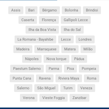
Assis
Bari
Bérgamo
Bolonha
Brindisi
Caserta
Florença
Gallipoli Lecce
Ilha da Boa Vista
Ilha do Sal
La Romana - Bayahibe
Lecce
Londres
Madeira
Marraquexe
Matera
Milão
Nápoles
Nova Iorque
Pádua
Paestum Salerno
Parma
Pisa
Pompeia
Punta Cana
Ravena
Riviera Maya
Roma
Salerno
São Miguel
Turim
Veneza
Verona
Vieste Foggia
Zanzibar