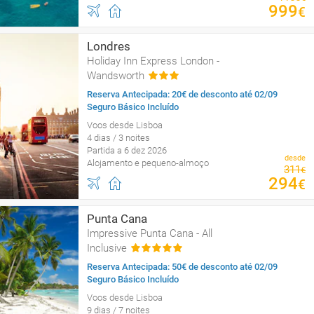
999
€
Londres
Holiday Inn Express London -
Wandsworth
Reserva Antecipada: 20€ de desconto até 02/09
Seguro Básico Incluído
Voos desde Lisboa
4 dias / 3 noites
Partida a 6 dez 2026
desde
Alojamento e pequeno-almoço
311
€
294
€
Punta Cana
Impressive Punta Cana - All
Inclusive
Reserva Antecipada: 50€ de desconto até 02/09
Seguro Básico Incluído
Voos desde Lisboa
9 dias / 7 noites