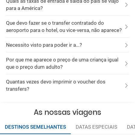
Quais as taxas de entrada e saída do país se viajo
para a América?
Que devo fazer se o transfer contratado do
aeroporto para o hotel, ou vice-versa, não aparece?
Necessito visto para poder ir a...?
Por que me aparece o preço de uma criança igual
que o preço dum adulto?
Quantas vezes devo imprimir o voucher dos
transfers?
As nossas viagens
DESTINOS SEMELHANTES
DATAS ESPECIAIS
DA