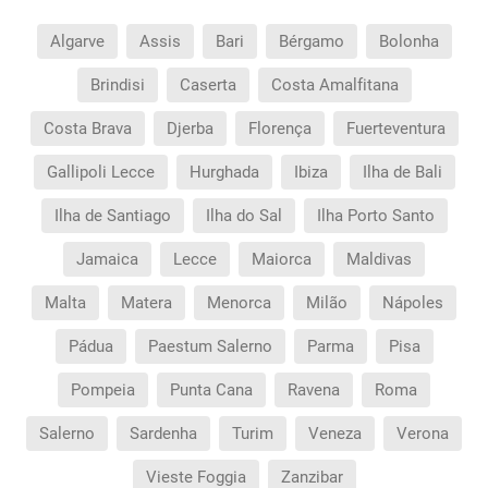
Algarve
Assis
Bari
Bérgamo
Bolonha
Brindisi
Caserta
Costa Amalfitana
Costa Brava
Djerba
Florença
Fuerteventura
Gallipoli Lecce
Hurghada
Ibiza
Ilha de Bali
Ilha de Santiago
Ilha do Sal
Ilha Porto Santo
Jamaica
Lecce
Maiorca
Maldivas
Malta
Matera
Menorca
Milão
Nápoles
Pádua
Paestum Salerno
Parma
Pisa
Pompeia
Punta Cana
Ravena
Roma
Salerno
Sardenha
Turim
Veneza
Verona
Vieste Foggia
Zanzibar