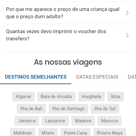
Por que me aparece o preço de uma criança igual
que o preço dum adulto?
Quantas vezes devo imprimir o voucher dos
transfers?
As nossas viagens
DESTINOS SEMELHANTES
DATAS ESPECIAIS
DA
Algarve
Baía de Alcúdia
Hurghada
Ibiza
Ilha de Bali
Ilha de Santiago
Ilha do Sal
Jamaica
Lanzarote
Madeira
Maiorca
Maldivas
Miami
Punta Cana
Riviera Maya