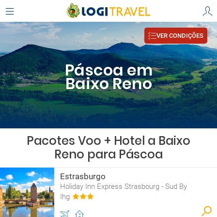
VER CONDIÇÕES
Páscoa em
Baixo Reno
Pacotes Voo + Hotel a Baixo
Reno para Páscoa
Estrasburgo
Holiday Inn Express Strasbourg - Sud By
Ihg