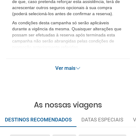
de que, caso pretenda reforçar esta assistência, terá de
acrescentar outros seguros opcionais à sua compra
(poderá selecioná-los antes de confirmar a reserva).
As condições desta campanha só serão aplicáveis
durante a vigência da mesma. Quaisquer alterações que
possam ser efetuadas à reserva após terminada esta
campanha não serão abrangidas pelas condições de
promoção anteriormente referidas.
Ver mais
As nossas viagens
DESTINOS RECOMENDADOS
DATAS ESPECIAIS
V