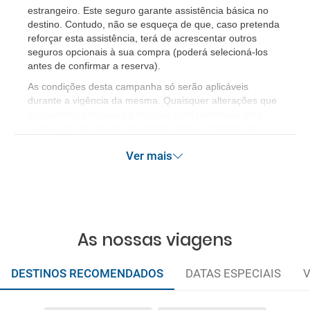
estrangeiro. Este seguro garante assistência básica no
destino. Contudo, não se esqueça de que, caso pretenda
reforçar esta assistência, terá de acrescentar outros
seguros opcionais à sua compra (poderá selecioná-los
antes de confirmar a reserva).
As condições desta campanha só serão aplicáveis
durante a vigência da mesma. Quaisquer alterações que
possam ser efetuadas à reserva após terminada esta
campanha não serão abrangidas pelas condições de
promoção anteriormente referidas. Desconto não
Ver mais
acumulável.
As nossas viagens
DESTINOS RECOMENDADOS
DATAS ESPECIAIS
V