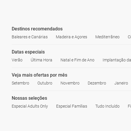
Destinos recomendados
Baleares e Canárias
Madeira e Açores
Mediterrâneo
C
Datas especiais
Verão
Última Hora
Natal e Fim de Ano
Implantação da
Veja mais ofertas por mês
Setembro
Outubro
Novembro
Dezembro
Janeiro
Nossas seleções
Especial Adults Only
Especial Famílias
Tudo Incluído
F