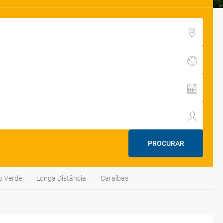
PROCURAR
o Verde
Longa Distância
Caraíbas