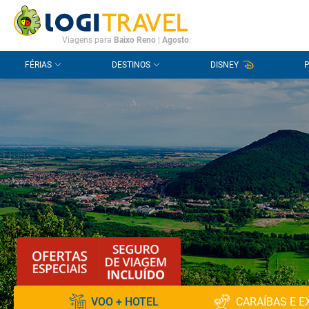
CONTACTO
PERGUNTAS FREQUENTES
Viagens para
Baixo Reno
|
Agosto
.
FÉRIAS
DESTINOS
DISNEY
VOO + HOTEL
CARAÍBAS E E