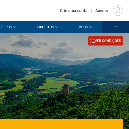
€
Origem
LISBOA (LIS)
PT
EUR
Crie uma conta
|
Aceder
ZEIROS
CIRCUITOS
VOOS
VER CONDIÇÕES