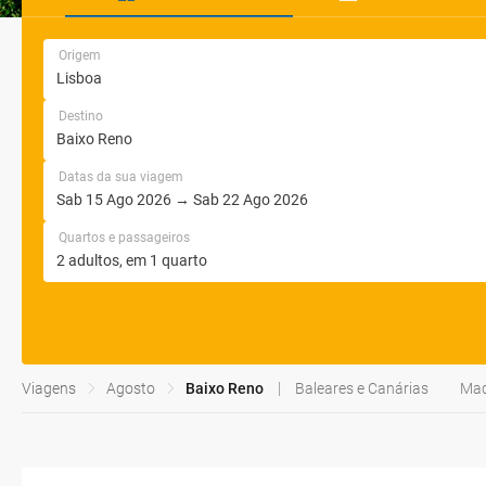
Origem
Destino
Datas da sua viagem
Quartos e passageiros
Viagens
Agosto
Baixo Reno
Baleares e Canárias
Mad