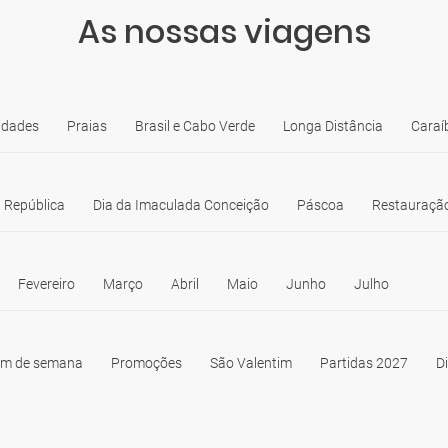
As nossas viagens
idades
Praias
Brasil e Cabo Verde
Longa Distância
Caraí
 República
Dia da Imaculada Conceição
Páscoa
Restauração
Fevereiro
Março
Abril
Maio
Junho
Julho
im de semana
Promoções
São Valentim
Partidas 2027
D