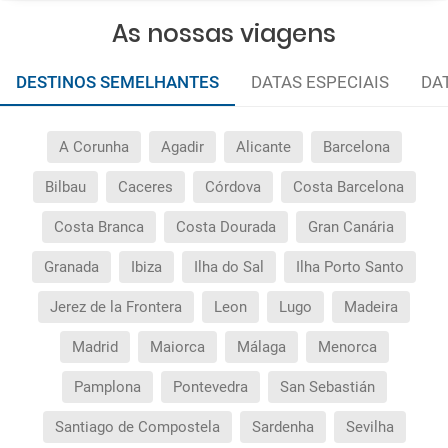
As nossas viagens
DESTINOS SEMELHANTES
DATAS ESPECIAIS
DA
A Corunha
Agadir
Alicante
Barcelona
Bilbau
Caceres
Córdova
Costa Barcelona
Costa Branca
Costa Dourada
Gran Canária
Granada
Ibiza
Ilha do Sal
Ilha Porto Santo
Jerez de la Frontera
Leon
Lugo
Madeira
Madrid
Maiorca
Málaga
Menorca
Pamplona
Pontevedra
San Sebastián
Santiago de Compostela
Sardenha
Sevilha