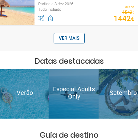
Partida a 8 dez 2026
desde
Tudo incluído
1542
€
1442
€
VER MAIS
Datas destacadas
Especial Adults
Verão
Setembro
Only
Guia de destino