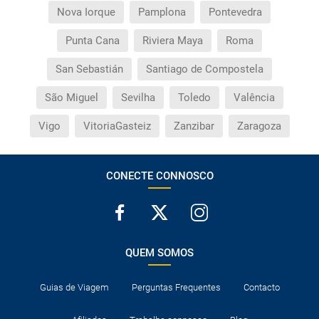
Nova Iorque
Pamplona
Pontevedra
Punta Cana
Riviera Maya
Roma
San Sebastián
Santiago de Compostela
São Miguel
Sevilha
Toledo
Valência
Vigo
VitoriaGasteiz
Zanzibar
Zaragoza
CONECTE CONNOSCO
QUEM SOMOS
Guias de Viagem
Perguntas Frequentes
Contacto