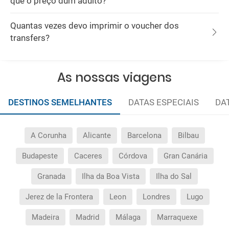
que o preço dum adulto?
Quantas vezes devo imprimir o voucher dos
transfers?
As nossas viagens
DESTINOS SEMELHANTES
DATAS ESPECIAIS
DA
A Corunha
Alicante
Barcelona
Bilbau
Budapeste
Caceres
Córdova
Gran Canária
Granada
Ilha da Boa Vista
Ilha do Sal
Jerez de la Frontera
Leon
Londres
Lugo
Madeira
Madrid
Málaga
Marraquexe