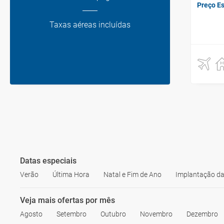
Preço E
Taxas aéreas incluídas
Datas especiais
Verão
Última Hora
Natal e Fim de Ano
Implantação da
Veja mais ofertas por mês
Agosto
Setembro
Outubro
Novembro
Dezembro