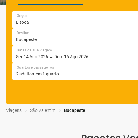
Origem
Destino
Datas da sua viagem
Quartos e passageiros
Viagens
São Valentim
Budapeste