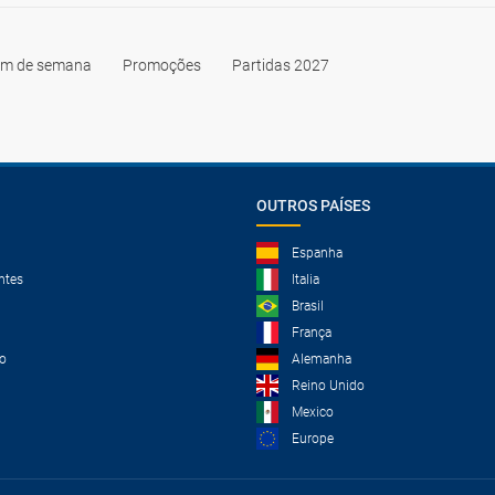
im de semana
Promoções
Partidas 2027
OUTROS PAÍSES
Espanha
ntes
Italia
Brasil
França
o
Alemanha
Reino Unido
Mexico
Europe