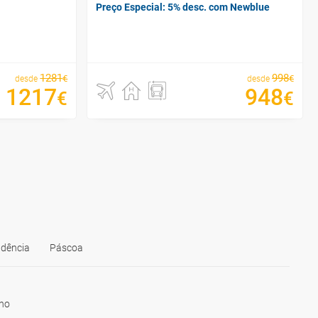
Preço Especial: 5% desc. com Newblue
1281
998
€
€
desde
desde
1217
948
€
€
ndência
Páscoa
ho