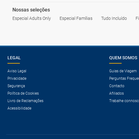
Nossas seleções
Especial Adults Only
Especial Famílias
Tudo Incluído
F
LEGAL
QUEM SOMOS
Aviso Legal
Guias de Viagem
Privacidade
Perguntas Freque
Segurança
Contacto
Política de Cookies
Afiliados
Livro de Reclamações
Trabalhe connosc
Acessibilidade