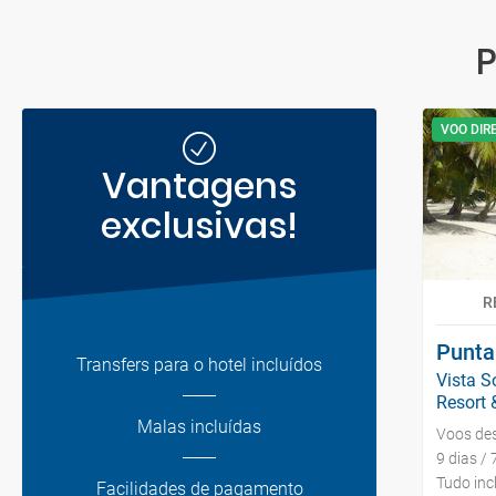
P
VOO DIR
Vantagens
exclusivas!
R
Punta
Transfers para o hotel incluídos
Vista S
Resort &
Malas incluídas
Voos de
9 dias / 
Tudo inc
Facilidades de pagamento