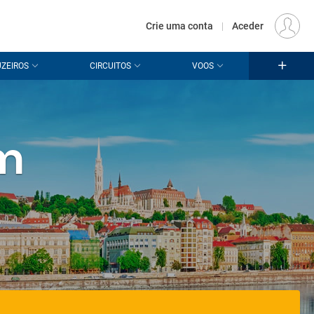
€
Origem
LISBOA (LIS)
PT
EUR
Crie uma conta
|
Aceder
ZEIROS
CIRCUITOS
VOOS
em