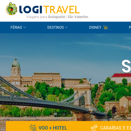
CONTACTO
PERGUNTAS FREQUENTES
Viagens para
Budapeste
|
São Valentim
.
FÉRIAS
DESTINOS
DISNEY
S
VOO + HOTEL
CARAÍBAS E E