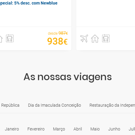
special: 5% desc. com Newblue
987
€
desde
938
€
As nossas viagens
 República
Dia da Imaculada Conceição
Restauração da Indepe
Janeiro
Fevereiro
Março
Abril
Maio
Junho
Jul