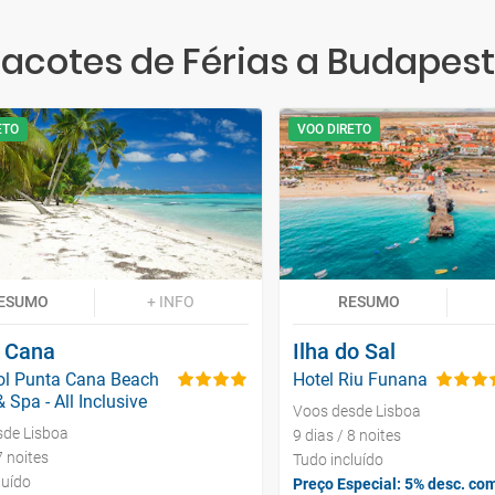
acotes de Férias a Budapes
ETO
VOO DIRETO
ESUMO
+ INFO
RESUMO
 Cana
Ilha do Sal
ol Punta Cana Beach
Hotel Riu Funana
 Spa - All Inclusive
Voos desde Lisboa
sde Lisboa
9 dias / 8 noites
7 noites
Tudo incluído
luído
Preço Especial: 5% desc. c