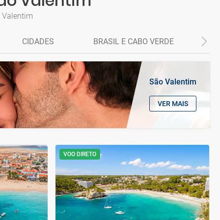
São Valentim
o Valentim
CIDADES
BRASIL E CABO VERDE
P
São Valentim
VER MAIS
VOO DIRETO