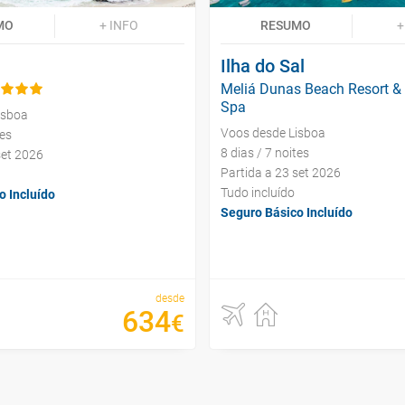
MO
+ INFO
RESUMO
+
Ilha do Sal
Meliá Dunas Beach Resort &
Spa
isboa
Voos desde Lisboa
tes
8 dias / 7 noites
set 2026
Partida a 23 set 2026
Tudo incluído
o Incluído
Seguro Básico Incluído
desde
634
€