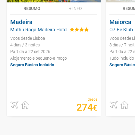
RESUMO
+ INFO
RESU
Madeira
Maiorca
Muthu Raga Madeira Hotel
O7 Be Klub
Voos desde Lisboa
Voos desde L
4 dias / 3 noites
8 dias / 7 noi
Partida a 22 set 2026
Partida a 22 
Alojamento e pequeno-almoço
Tudo incluído
Seguro Básico Incluído
Seguro Básic
desde
274
€