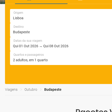
Origem
Destino
Datas da sua viagem
Quartos e passageiros
Viagens
Outubro
Budapeste