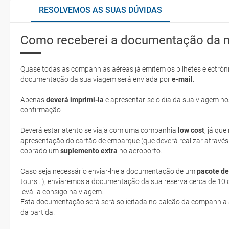
RESOLVEMOS AS SUAS DÚVIDAS
Como receberei a documentação da 
Quase todas as companhias aéreas já emitem os bilhetes electróni
documentação da sua viagem será enviada por
e-mail
.
Apenas
deverá imprimi-la
e apresentar-se o dia da sua viagem no
confirmação
Deverá estar atento se viaja com uma companhia
low cost
, já qu
apresentação do cartão de embarque (que deverá realizar através
cobrado um
suplemento extra
no aeroporto.
Caso seja necessário enviar-lhe a documentação de um
pacote de
tours...), enviaremos a documentação da sua reserva cerca de 10 d
levá-la consigo na viagem.
Esta documentação será será solicitada no balcão da companhia aéreen ao realizar o check-in no dia
da partida.