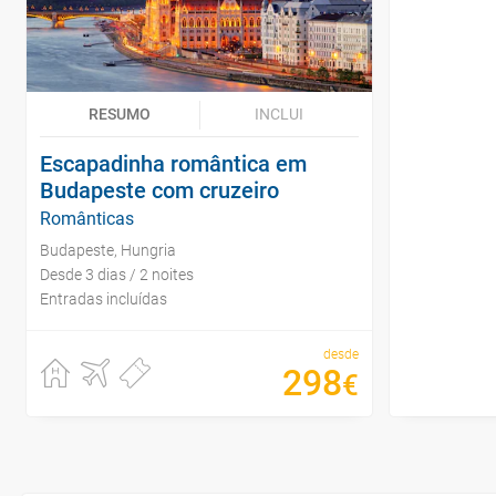
RESUMO
INCLUI
Escapadinha romântica em
Budapeste com cruzeiro
Românticas
Budapeste, Hungria
Desde 3 dias / 2 noites
Entradas incluídas
desde
298
€