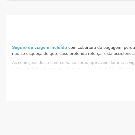
Seguro de viagem incluído
com cobertura de bagagem, perda de
não se esqueça de que, caso pretenda reforçar esta assistência
As condições desta campanha só serão aplicáveis durante a v
pelas condições de promoção anteriormente referidas. Descont