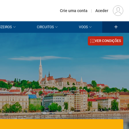
€
Origem
LISBOA (LIS)
PT
EUR
Crie uma conta
|
Aceder
ZEIROS
CIRCUITOS
VOOS
VER CONDIÇÕES