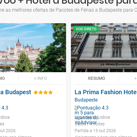
Voo + Hotel a Budapeste par
re as melhores ofertas de Pacotes de Férias a Budapeste para 
VOO DIRETO
MO
+ INFO
RESUMO
+
za Budapest
La Prima Fashion Hote
Budapeste
isboa
Voos desde Lisboa
tes
5 dias / 4 noites
out 2026
Partida a 13 out 2026