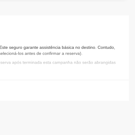
ste seguro garante assistência básica no destino. Contudo,
elecioná-los antes de confirmar a reserva).
reserva após terminada esta campanha não serão abrangidas