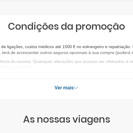
Condições da promoção
 ligações, custos médicos até 1500 € no estrangeiro e repatriação. E
, terá de acrescentar outros seguros opcionais à sua compra (poderá s
igência da mesma. Quaisquer alterações que possam ser efetuadas à 
o não acumulável.
Ver mais
As nossas viagens