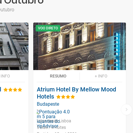
a Outubro
Outubro
VOO DIRETO
 INFO
RESUMO
+ INFO
l
Atrium Hotel By Mellow Mood
Hotels
Budapeste
Voos desde Lisboa
5 dias / 4 noites