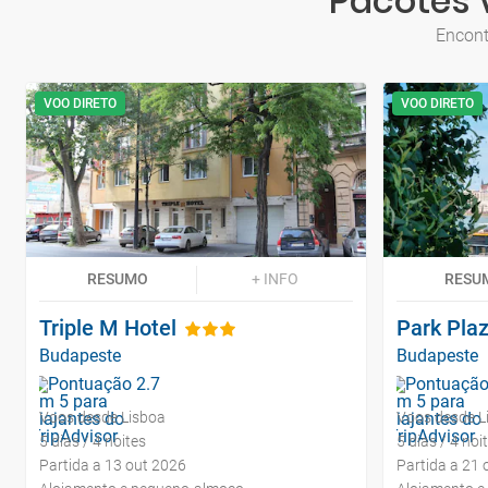
Pacotes 
Encont
VOO DIRETO
VOO DIRETO
RESUMO
+ INFO
RESU
Triple M Hotel
Park Pla
Budapeste
Budapeste
Voos desde Lisboa
Voos desde L
5 dias / 4 noites
5 dias / 4 noi
Partida a 13 out 2026
Partida a 21 