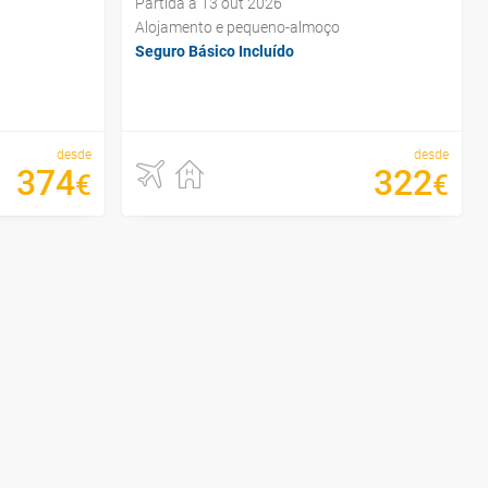
Partida a 13 out 2026
Alojamento e pequeno-almoço
Seguro Básico Incluído
desde
desde
374
322
€
€
o