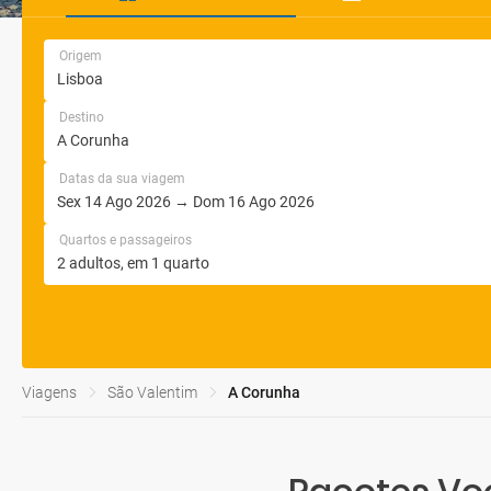
Origem
Destino
Datas da sua viagem
Quartos e passageiros
Viagens
São Valentim
A Corunha