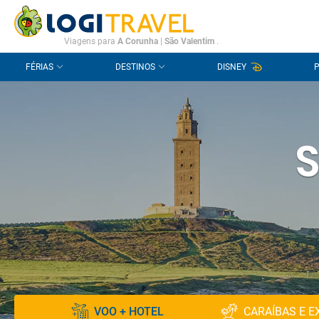
CONTACTO
PERGUNTAS FREQUENTES
Viagens para
A Corunha
|
São Valentim
.
FÉRIAS
DESTINOS
DISNEY
S
VOO + HOTEL
CARAÍBAS E E