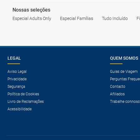
Nossas seleções
Especial Adults Only
Especial Famílias
Tudo Incluído
F
LEGAL
QUEM SOMOS
Aviso Legal
Guias de Viagem
Privacidade
Perguntas Freque
Segurança
Contacto
Política de Cookies
Afiliados
Livro de Reclamações
Trabalhe connosc
Acessibilidade