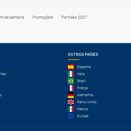
im de semana
Promoções
Partidas 2027
OUTROS PAÍSES
Espanha
ntes
Italia
Brasil
França
o
Alemanha
Reino Unido
Mexico
Europe