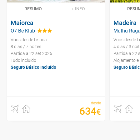
RESUMO
+ INFO
RESU
Maiorca
Madeira
O7 Be Klub
Muthu Raga
Voos desde Lisboa
Voos desde L
8 dias / 7 noites
4 dias / 3 noi
Partida a 22 set 2026
Partida a 22 
Tudo incluído
Alojamento e
Seguro Básico Incluído
Seguro Básic
desde
634
€