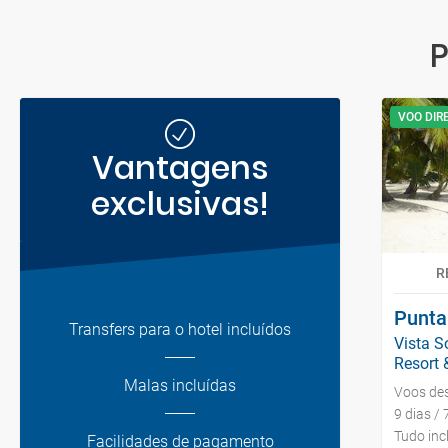
P
VOO DIR
Vantagens
exclusivas!
R
Punta
Transfers para o hotel incluídos
Vista S
Resort &
Malas incluídas
Voos de
9 dias / 
Tudo inc
Facilidades de pagamento