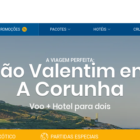
PROMOÇÕES
PACOTES
HOTÉIS
CRU
A VIAGEM PERFEITA:
ão Valentim 
A Corunha
Voo + Hotel para dois
XÓTICO
PARTIDAS ESPECIAIS