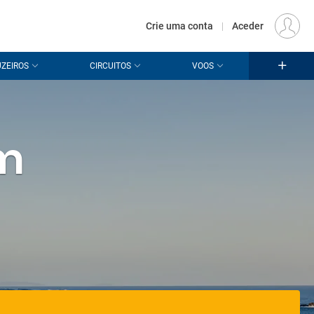
€
Origem
LISBOA (LIS)
PT
EUR
Crie uma conta
|
Aceder
ZEIROS
CIRCUITOS
VOOS
em