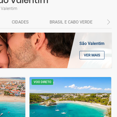
São Valentim
 Valentim
CIDADES
BRASIL E CABO VERDE
P
São Valentim
VER MAIS
VOO DIRETO