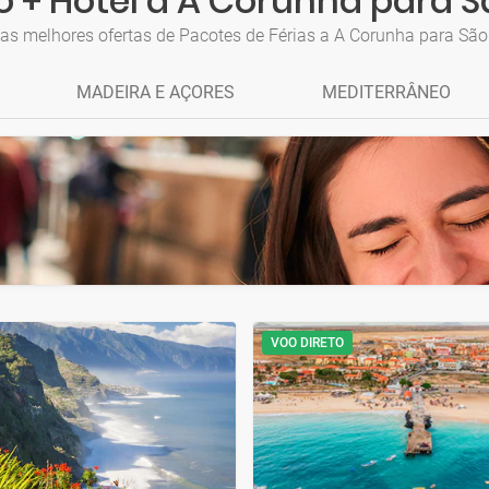
 + Hotel a A Corunha para 
 as melhores ofertas de Pacotes de Férias a A Corunha para São
MADEIRA E AÇORES
MEDITERRÂNEO
VOO DIRETO