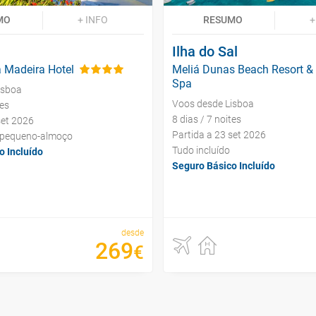
MO
+ INFO
RESUMO
+
Ilha do Sal
 Madeira Hotel
Meliá Dunas Beach Resort &
Spa
isboa
Voos desde Lisboa
tes
8 dias / 7 noites
set 2026
Partida a 23 set 2026
 pequeno-almoço
Tudo incluído
o Incluído
Seguro Básico Incluído
desde
269
€