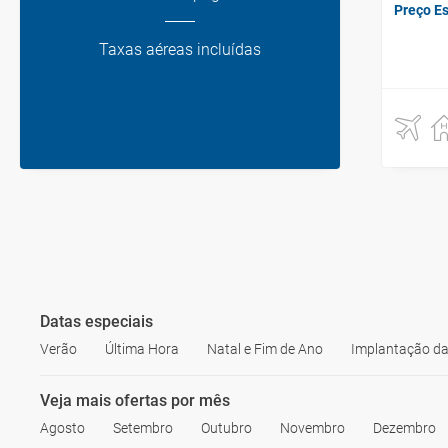
Preço E
Taxas aéreas incluídas
Datas especiais
Verão
Última Hora
Natal e Fim de Ano
Implantação da
Veja mais ofertas por mês
Agosto
Setembro
Outubro
Novembro
Dezembro