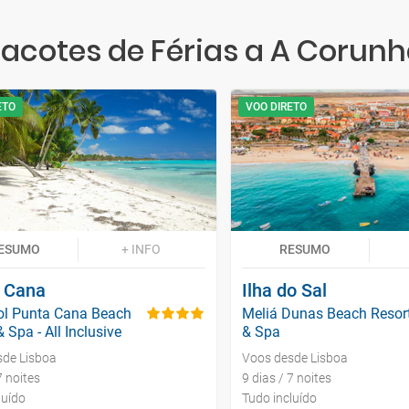
acotes de Férias a A Corun
ETO
VOO DIRETO
ESUMO
+ INFO
RESUMO
 Cana
Ilha do Sal
ol Punta Cana Beach
Meliá Dunas Beach Resor
 Spa - All Inclusive
& Spa
sde Lisboa
Voos desde Lisboa
7 noites
9 dias / 7 noites
luído
Tudo incluído