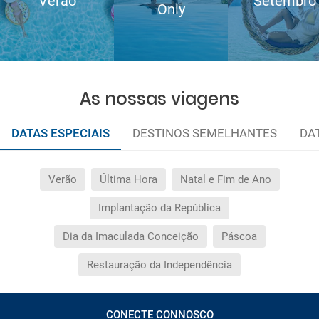
Verão
Setembro
Only
As nossas viagens
DATAS ESPECIAIS
DESTINOS SEMELHANTES
DA
Verão
Última Hora
Natal e Fim de Ano
Implantação da República
Dia da Imaculada Conceição
Páscoa
Restauração da Independência
CONECTE CONNOSCO