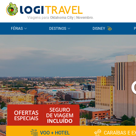
CONTACTO
PERGUNTAS FREQUENTES
Viagens para
Oklahoma City
|
Novembro
.
FÉRIAS
DESTINOS
DISNEY
VOO + HOTEL
CARAÍBAS E E