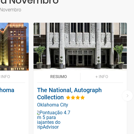
ara Novembro
a Novembro
 INFO
RESUMO
+ INFO
lahoma
The National, Autograph
Collection
Oklahoma City