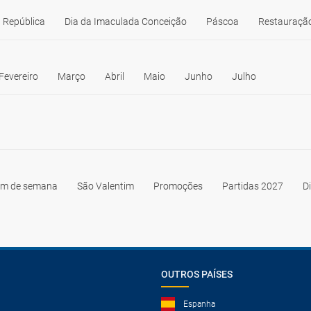
 República
Dia da Imaculada Conceição
Páscoa
Restauração
Fevereiro
Março
Abril
Maio
Junho
Julho
im de semana
São Valentim
Promoções
Partidas 2027
D
OUTROS PAÍSES
Espanha