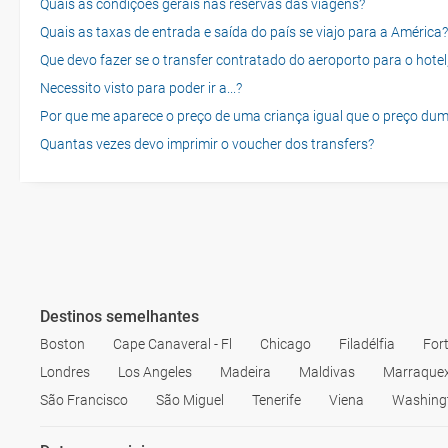
Quais as condições gerais nas reservas das viagens?
Quais as taxas de entrada e saída do país se viajo para a América?
Que devo fazer se o transfer contratado do aeroporto para o hotel
Necessito visto para poder ir a...?
Por que me aparece o preço de uma criança igual que o preço dum
Quantas vezes devo imprimir o voucher dos transfers?
Destinos semelhantes
Boston
Cape Canaveral - Fl
Chicago
Filadélfia
For
Londres
Los Angeles
Madeira
Maldivas
Marraque
São Francisco
São Miguel
Tenerife
Viena
Washing