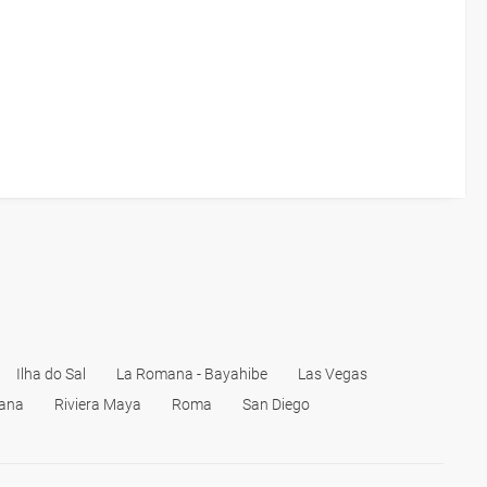
Ilha do Sal
La Romana - Bayahibe
Las Vegas
ana
Riviera Maya
Roma
San Diego