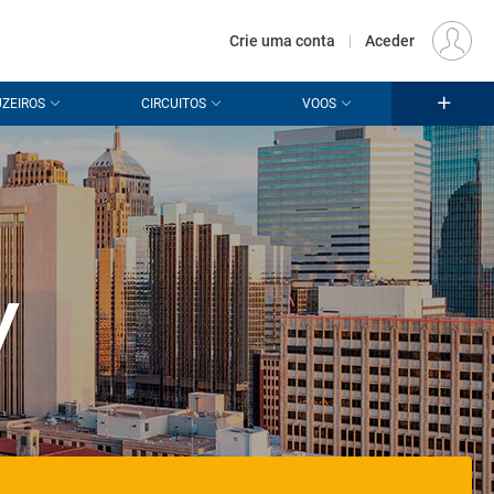
€
Origem
LISBOA (LIS)
PT
EUR
Crie uma conta
|
Aceder
ZEIROS
CIRCUITOS
VOOS
y