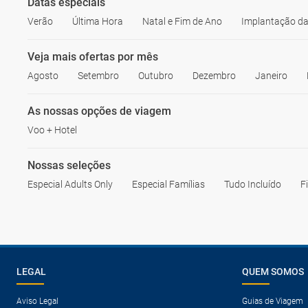
Datas especiais
Verão
Última Hora
Natal e Fim de Ano
Implantação da
Veja mais ofertas por mês
Agosto
Setembro
Outubro
Dezembro
Janeiro
As nossas opções de viagem
Voo + Hotel
Nossas seleções
Especial Adults Only
Especial Famílias
Tudo Incluído
F
LEGAL
QUEM SOMOS
Aviso Legal
Guias de Viagem