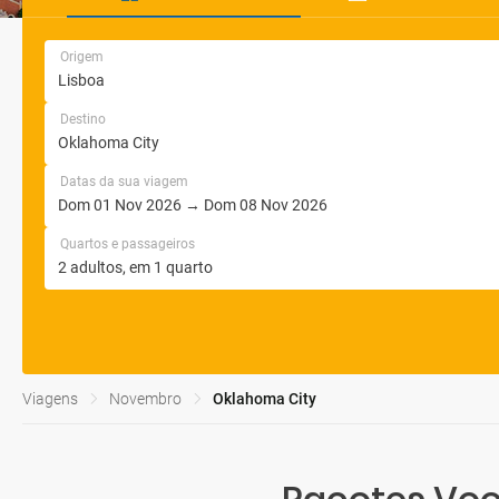
Origem
Destino
Datas da sua viagem
Quartos e passageiros
Viagens
Novembro
Oklahoma City