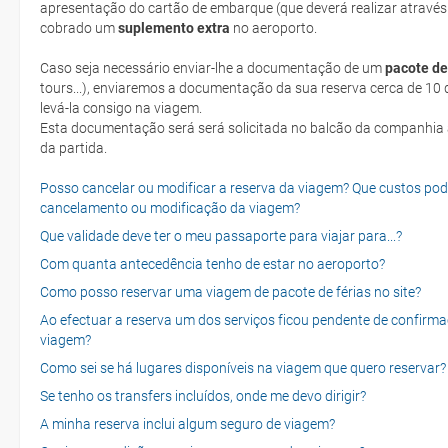
apresentação do cartão de embarque (que deverá realizar através
cobrado um
suplemento extra
no aeroporto.
Caso seja necessário enviar-lhe a documentação de um
pacote de
tours...), enviaremos a documentação da sua reserva cerca de 10 d
levá-la consigo na viagem.
Esta documentação será será solicitada no balcão da companhia aéreen ao realizar o check-in no dia
da partida.
Posso cancelar ou modificar a reserva da viagem? Que custos po
cancelamento ou modificação da viagem?
Que validade deve ter o meu passaporte para viajar para...?
Com quanta antecedência tenho de estar no aeroporto?
Como posso reservar uma viagem de pacote de férias no site?
Ao efectuar a reserva um dos serviços ficou pendente de confirma
viagem?
Como sei se há lugares disponíveis na viagem que quero reservar?
Se tenho os transfers incluídos, onde me devo dirigir?
A minha reserva inclui algum seguro de viagem?