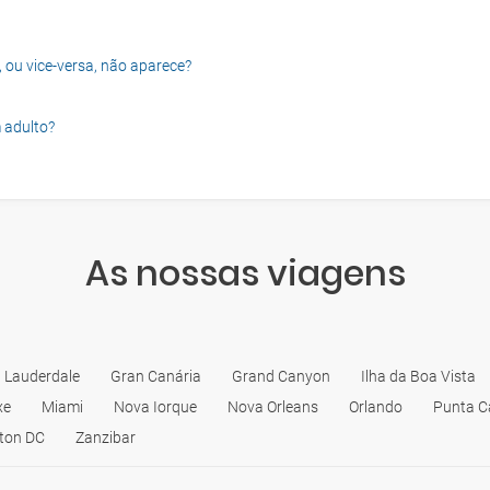
, ou vice-versa, não aparece?
 adulto?
As nossas viagens
t Lauderdale
Gran Canária
Grand Canyon
Ilha da Boa Vista
xe
Miami
Nova Iorque
Nova Orleans
Orlando
Punta C
ton DC
Zanzibar