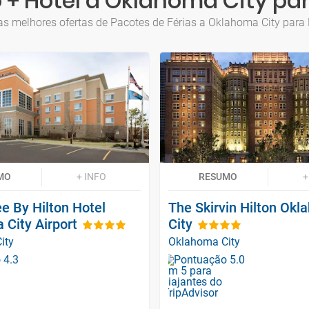
 + Hotel a Oklahoma City p
as melhores ofertas de Pacotes de Férias a Oklahoma City par
MO
+ INFO
RESUMO
+
e By Hilton Hotel
The Skirvin Hilton Ok
City Airport
City
ity
Oklahoma City