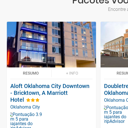
Pacotes Voo
Encontre 
RESUMO
+ INFO
RESU
Aloft Oklahoma City Downtown
Doubletre
- Bricktown, A Marriott
Oklahoma 
Hotel
Oklahoma C
Oklahoma City