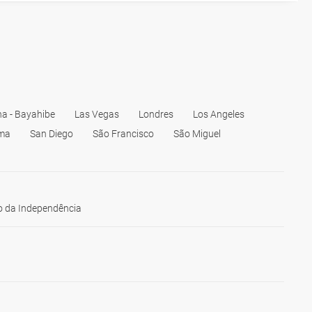
a - Bayahibe
Las Vegas
Londres
Los Angeles
ma
San Diego
São Francisco
São Miguel
 da Independência