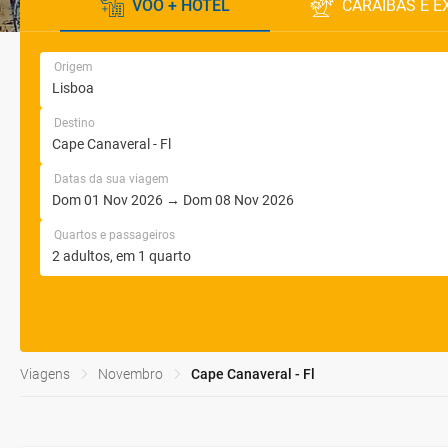
VOO + HOTEL
CARAÍBAS E E
Origem
Destino
Datas da sua viagem
Quartos e passageiros
Viagens
Novembro
Cape Canaveral - Fl