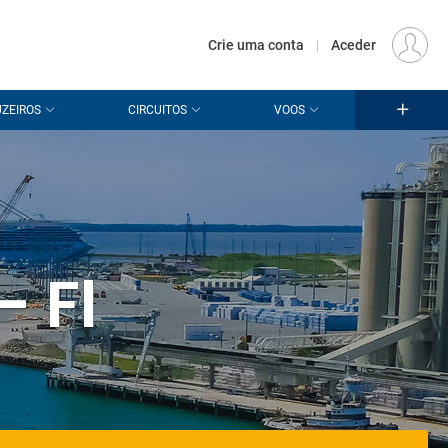
€
Origem
LISBOA (LIS)
PT
EUR
Crie uma conta
|
Aceder
ZEIROS
CIRCUITOS
VOOS
 Fl