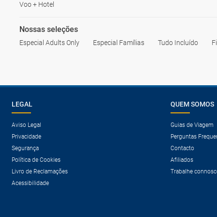
Voo + Hotel
Nossas seleções
Especial Adults Only
Especial Famílias
Tudo Incluído
F
LEGAL
QUEM SOMOS
Aviso Legal
Guias de Viagem
Privacidade
Perguntas Freque
Segurança
Contacto
Política de Cookies
Afiliados
Livro de Reclamações
Trabalhe connosc
Acessibilidade