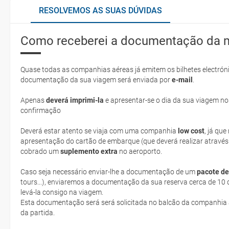
RESOLVEMOS AS SUAS DÚVIDAS
Como receberei a documentação da 
Quase todas as companhias aéreas já emitem os bilhetes electróni
documentação da sua viagem será enviada por
e-mail
.
Apenas
deverá imprimi-la
e apresentar-se o dia da sua viagem no
confirmação
Deverá estar atento se viaja com uma companhia
low cost
, já qu
apresentação do cartão de embarque (que deverá realizar através
cobrado um
suplemento extra
no aeroporto.
Caso seja necessário enviar-lhe a documentação de um
pacote de
tours...), enviaremos a documentação da sua reserva cerca de 10 d
levá-la consigo na viagem.
Esta documentação será será solicitada no balcão da companhia aéreen ao realizar o check-in no dia
da partida.