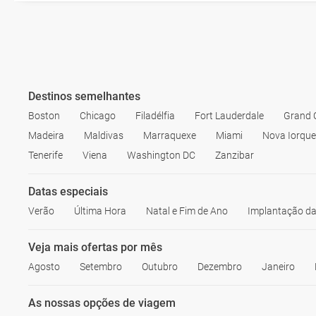
Destinos semelhantes
Boston
Chicago
Filadélfia
Fort Lauderdale
Grand 
Madeira
Maldivas
Marraquexe
Miami
Nova Iorque
Tenerife
Viena
Washington DC
Zanzibar
Datas especiais
Verão
Última Hora
Natal e Fim de Ano
Implantação da
Veja mais ofertas por mês
Agosto
Setembro
Outubro
Dezembro
Janeiro
As nossas opções de viagem