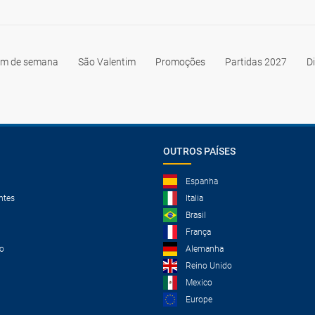
im de semana
São Valentim
Promoções
Partidas 2027
D
OUTROS PAÍSES
Espanha
ntes
Italia
Brasil
França
o
Alemanha
Reino Unido
Mexico
Europe