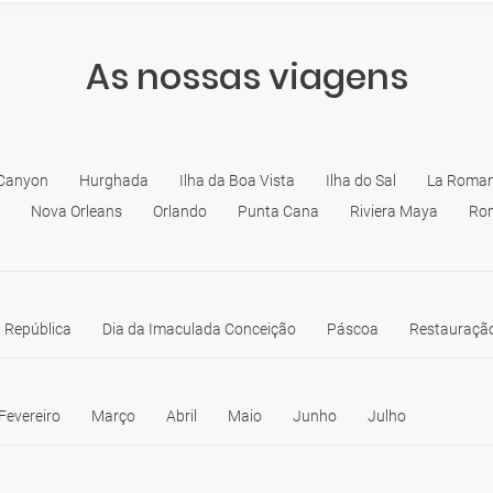
As nossas viagens
Canyon
Hurghada
Ilha da Boa Vista
Ilha do Sal
La Roman
Nova Orleans
Orlando
Punta Cana
Riviera Maya
Ro
 República
Dia da Imaculada Conceição
Páscoa
Restauração
Fevereiro
Março
Abril
Maio
Junho
Julho