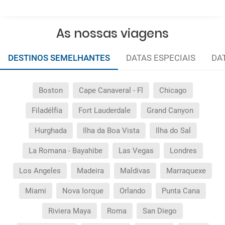
As nossas viagens
DESTINOS SEMELHANTES
DATAS ESPECIAIS
DA
Boston
Cape Canaveral - Fl
Chicago
Filadélfia
Fort Lauderdale
Grand Canyon
Hurghada
Ilha da Boa Vista
Ilha do Sal
La Romana - Bayahibe
Las Vegas
Londres
Los Angeles
Madeira
Maldivas
Marraquexe
Miami
Nova Iorque
Orlando
Punta Cana
Riviera Maya
Roma
San Diego