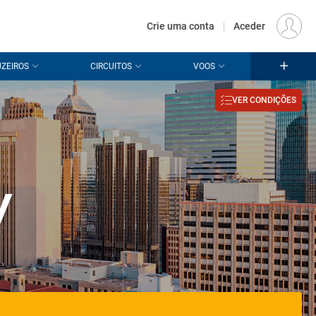
€
Origem
LISBOA (LIS)
PT
EUR
Crie uma conta
|
Aceder
ZEIROS
CIRCUITOS
VOOS
VER CONDIÇÕES
y