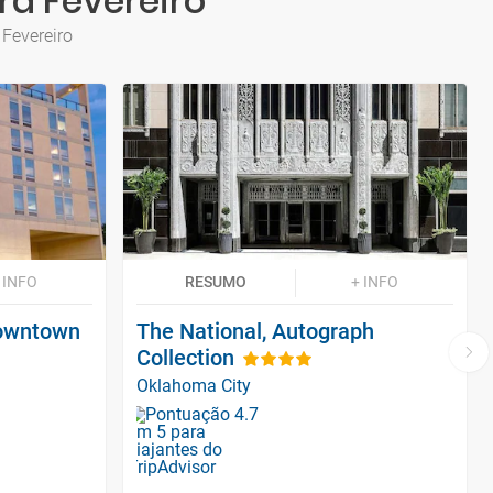
ra Fevereiro
 Fevereiro
 INFO
RESUMO
+ INFO
Downtown
The National, Autograph
Collection
Oklahoma City