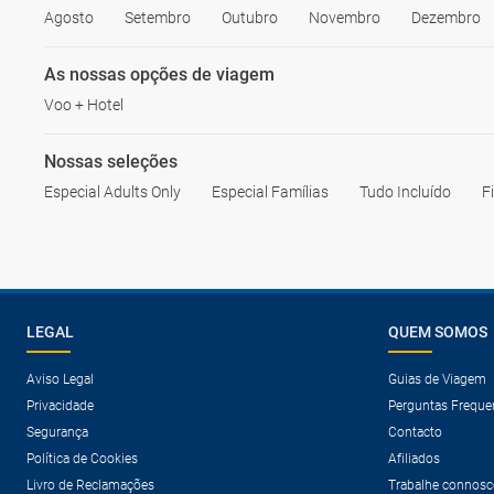
Agosto
Setembro
Outubro
Novembro
Dezembro
As nossas opções de viagem
Voo + Hotel
Nossas seleções
Especial Adults Only
Especial Famílias
Tudo Incluído
F
LEGAL
QUEM SOMOS
Aviso Legal
Guias de Viagem
Privacidade
Perguntas Freque
Segurança
Contacto
Política de Cookies
Afiliados
Livro de Reclamações
Trabalhe connosc