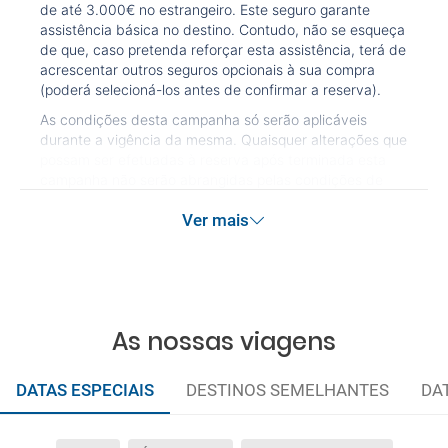
de até 3.000€ no estrangeiro. Este seguro garante
assistência básica no destino. Contudo, não se esqueça
de que, caso pretenda reforçar esta assistência, terá de
acrescentar outros seguros opcionais à sua compra
(poderá selecioná-los antes de confirmar a reserva).
As condições desta campanha só serão aplicáveis
durante a vigência da mesma. Quaisquer alterações que
possam ser efetuadas à reserva após terminada esta
campanha não serão abrangidas pelas condições de
promoção anteriormente referidas. Desconto não
Ver mais
acumulável.
As nossas viagens
DATAS ESPECIAIS
DESTINOS SEMELHANTES
DA