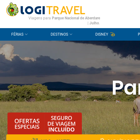
CONTACTO
PERGUNTAS FREQUENTES
Viagens para
Parque Nacional de Aberdare
|
Julho
.
FÉRIAS
DESTINOS
DISNEY
Pa