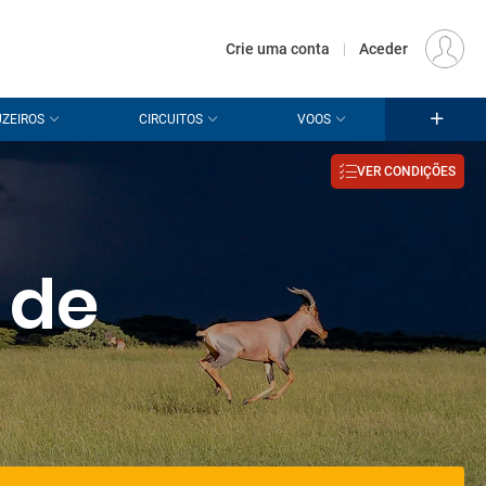
€
Origem
LISBOA (LIS)
PT
EUR
Crie uma conta
|
Aceder
ZEIROS
CIRCUITOS
VOOS
VER CONDIÇÕES
 de