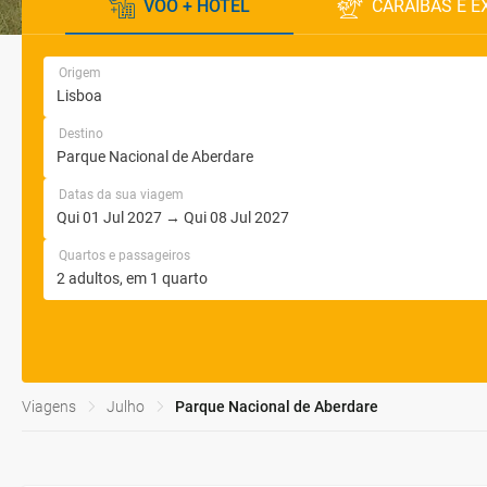
VOO + HOTEL
CARAÍBAS E E
Origem
Destino
Datas da sua viagem
Quartos e passageiros
Viagens
Julho
Parque Nacional de Aberdare