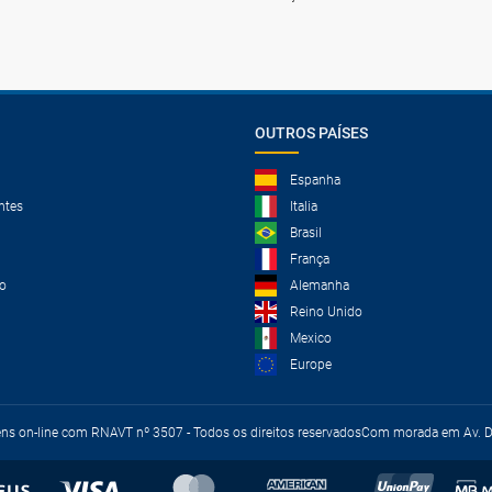
OUTROS PAÍSES
Espanha
ntes
Italia
Brasil
França
o
Alemanha
Reino Unido
Mexico
Europe
ens on-line com RNAVT nº 3507 - Todos os direitos reservados
Com morada em Av. Du