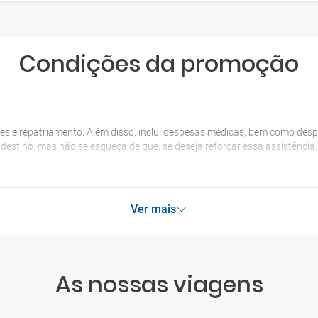
Condições da promoção
es e repatriamento. Além disso, inclui despesas médicas, bem como desp
o destino, mas não se esqueça de que, se deseja reforçar essa assistênci
Ver mais
As nossas viagens