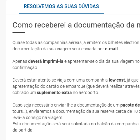
RESOLVEMOS AS SUAS DÚVIDAS
Como receberei a documentação da 
Quase todas as companhias aéreas já emitem os bilhetes electróni
documentação da sua viagem será enviada por
e-mail
.
Apenas
deverá imprimi-la
e apresentar-se o dia da sua viagem no
confirmação
Deverá estar atento se viaja com uma companhia
low cost
, já qu
apresentação do cartão de embarque (que deverá realizar através
cobrado um
suplemento extra
no aeroporto.
Caso seja necessário enviar-lhe a documentação de um
pacote de
tours...), enviaremos a documentação da sua reserva cerca de 10 d
levá-la consigo na viagem.
Esta documentação será será solicitada no balcão da companhia aéreen ao realizar o check-in no dia
da partida.