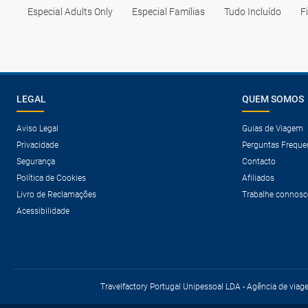
Especial Adults Only
Especial Famílias
Tudo Incluído
F
LEGAL
QUEM SOMOS
Aviso Legal
Guias de Viagem
Privacidade
Perguntas Freque
Segurança
Contacto
Política de Cookies
Afiliados
Livro de Reclamações
Trabalhe connosc
Acessibilidade
Travelfactory Portugal Unipessoal LDA - Agência de viag