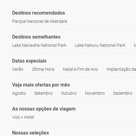
Destinos recomendados
Parque Nacional de Aberdare
Destinos semelhantes
Lake Naivasha National Park
Lake Nakuru National Park
Datas especiais
Verão
Última Hora
Natal e Fim de Ano
Implantação da
Veja mais ofertas por mês
Agosto
Setembro
Outubro
Novembro
Dezembro
As nossas opções de viagem
Voo + Hotel
Nossas seleções