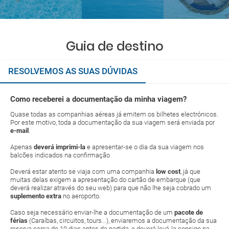
Guia de destino
RESOLVEMOS AS SUAS DÚVIDAS
Como receberei a documentação da minha viagem?
Quase todas as companhias aéreas já emitem os bilhetes electrónicos.
Por este motivo, toda a documentação da sua viagem será enviada por
e-mail
.
Apenas
deverá imprimi-la
e apresentar-se o dia da sua viagem nos
balcões indicados na confirmação
Deverá estar atento se viaja com uma companhia
low cost
, já que
muitas delas exigem a apresentação do cartão de embarque (que
deverá realizar através do seu web) para que não lhe seja cobrado um
suplemento extra
no aeroporto.
Caso seja necessário enviar-lhe a documentação de um
pacote de
férias
(Caraíbas, circuitos, tours...), enviaremos a documentação da sua
reserva cerca de 10 dias antes da partida, e deverá levá-la consigo na