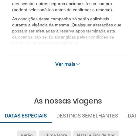
acrescentar outros seguros opcionais à sua compra
(poderá selecioná-los antes de confirmar a reserva).
As condições desta campanha só serão aplicáveis
durante a vigência da mesma. Quaisquer alterações que
possam ser efetuadas à reserva após terminada esta
campanha não serão abrangidas pelas condições de
promoção anteriormente referidas.
Ver mais
As nossas viagens
DATAS ESPECIAIS
DESTINOS SEMELHANTES
DA
Verão
Última Hora
Natal e Fim de Ano