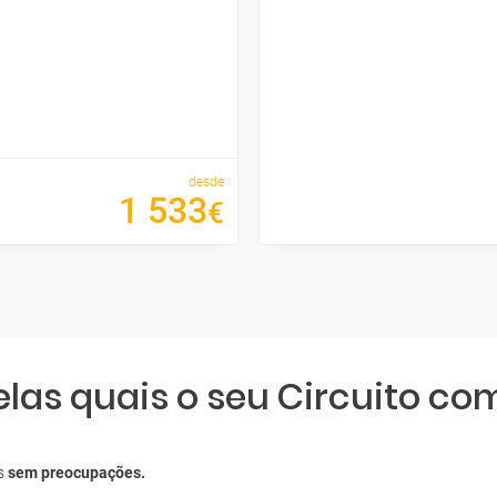
desde
1
533
€
elas quais o seu Circuito co
os
sem preocupações.