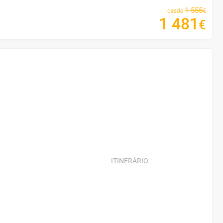
1
555
€
desde
1
481
€
ITINERÁRIO