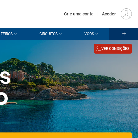
€
Origem
LISBOA (LIS)
PT
EUR
Crie uma conta
|
Aceder
ZEIROS
CIRCUITOS
VOOS
VER CONDIÇÕES
s
o