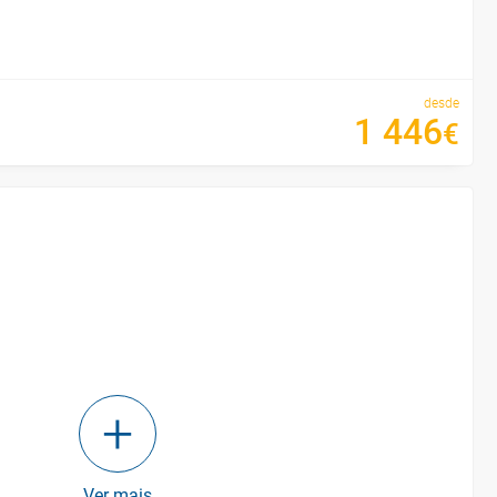
desde
1
446
€
Ver mais