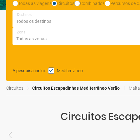
Todas as viagens
Circuitos
Combinados
Percursos de C
Destinos
Zona
Mediterrâneo
A pesquisa inclui
:
Circuitos
Circuitos Escapadinhas Mediterrâneo Verão
Malta
Circuitos Esca