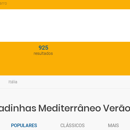
arro
925
resultados
Itália
padinhas Mediterrâneo Verão
POPULARES
CLÁSSICOS
MAIS