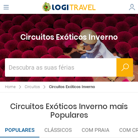
Circuitos Exóticos Inverno
Descubra as suas férias
Home
Circuitos
Circuitos Exóticos Inverno
Circuitos Exóticos Inverno mais
Populares
POPULARES
CLÁSSICOS
COM PRAIA
COM CR