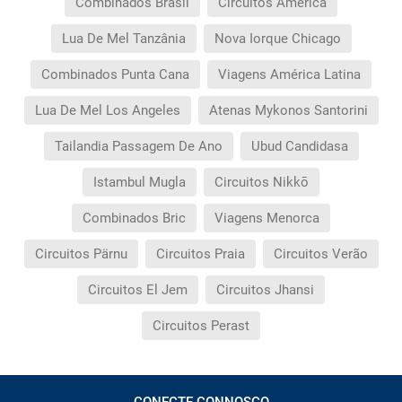
Combinados Brasil
Circuitos América
Lua De Mel Tanzânia
Nova Iorque Chicago
Combinados Punta Cana
Viagens América Latina
Lua De Mel Los Angeles
Atenas Mykonos Santorini
Tailandia Passagem De Ano
Ubud Candidasa
Istambul Mugla
Circuitos Nikkō
Combinados Bric
Viagens Menorca
Circuitos Pärnu
Circuitos Praia
Circuitos Verão
Circuitos El Jem
Circuitos Jhansi
Circuitos Perast