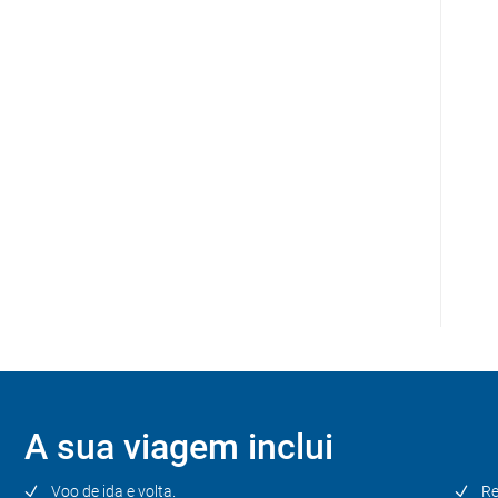
P
Di
Di
A sua viagem inclui
Voo de ida e volta.
Re