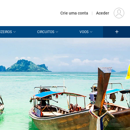
€
Origem
LISBOA (LIS)
PT
EUR
Crie uma conta
|
Aceder
ZEIROS
CIRCUITOS
VOOS