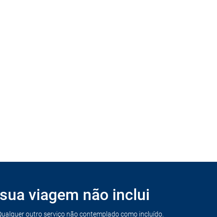
Resto de dia livre. Alojamento.
sua viagem não inclui
Qualquer outro serviço não contemplado como incluído.