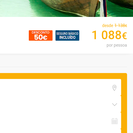
1
138
desde
€
1
088
€
por pessoa