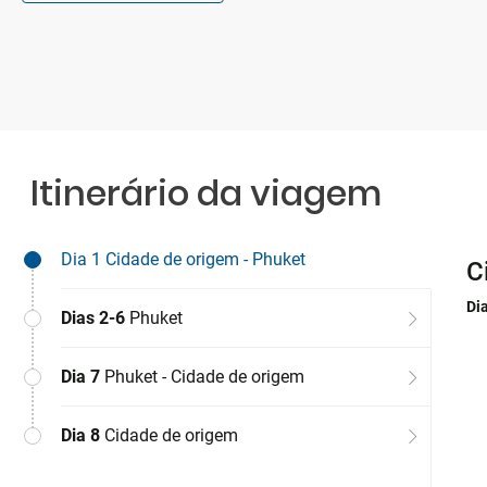
Itinerário da viagem
Dia 1
Cidade de origem - Phuket
C
P
C
Di
Di
Di
Dias 2-6
Phuket
Dia 7
Phuket - Cidade de origem
Dia 8
Cidade de origem