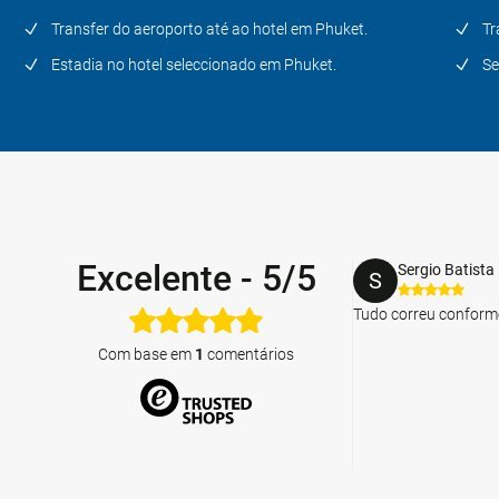
Transfer do aeroporto até ao hotel em Phuket.
Tr
Estadia no hotel seleccionado em Phuket.
Se
Excelente
-
5/5
Sergio Batista
S
Tudo correu conform
Com base em
1
comentários