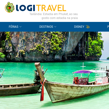
CONTACTO
PERGUNTAS FREQUENTES
Tailândia: Estadia em Phuket, ao seu
gosto com estadia na praia
FÉRIAS
DESTINOS
DISNEY