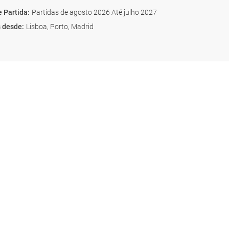
e Partida
:
Partidas de agosto 2026 Até julho 2027
s desde
:
Lisboa, Porto, Madrid
de de origem. Noite a bordo.