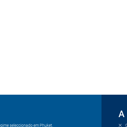
huket
a 2
: Chegada e transfer do aeroporto até ao hotel selecionado em Phuket. 
as 3-6
: Dia livre. Alojamento.
A 
gime seleccionado em Phuket.