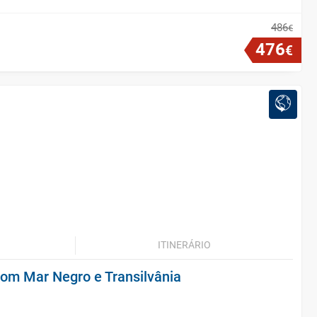
486
€
476
€
ITINERÁRIO
com Mar Negro e Transilvânia