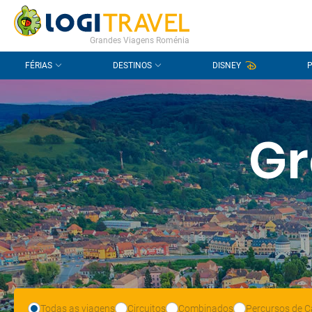
CONTACTO
PERGUNTAS FREQUENTES
Grandes Viagens Roménia
FÉRIAS
DESTINOS
DISNEY
Gr
Todas as viagens
Circuitos
Combinados
Percursos de C