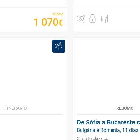
desde
1
070
€
ITINERÁRIO
RESUMO
De Sófia a Bucareste 
Bulgária e Roménia, 11 dias
Circuito clássico