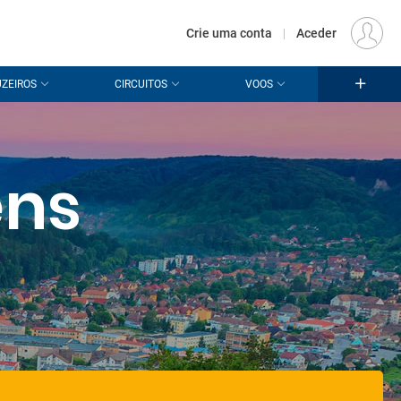
€
Origem
LISBOA (LIS)
PT
EUR
Crie uma conta
|
Aceder
ZEIROS
CIRCUITOS
VOOS
ens