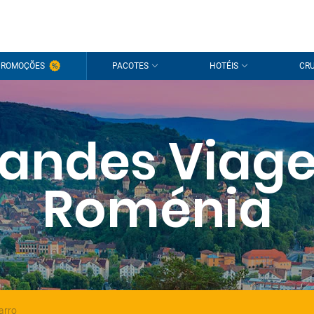
PROMOÇÕES
PACOTES
HOTÉIS
CRU
andes Viag
Roménia
arro