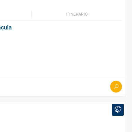
ITINERÁRIO
ácula