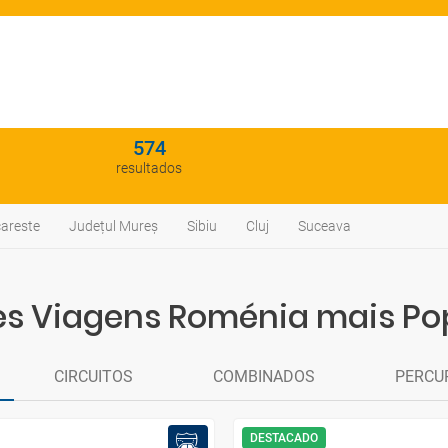
574
resultados
areste
Județul Mureș
Sibiu
Cluj
Suceava
s Viagens Roménia mais Po
CIRCUITOS
COMBINADOS
PERCU
DESTACADO