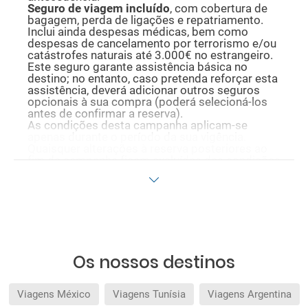
Seguro de viagem incluído
, com cobertura de
bagagem, perda de ligações e repatriamento.
Inclui ainda despesas médicas, bem como
despesas de cancelamento por terrorismo e/ou
catástrofes naturais até 3.000€ no estrangeiro.
Este seguro garante assistência básica no
destino; no entanto, caso pretenda reforçar esta
assistência, deverá adicionar outros seguros
opcionais à sua compra (poderá selecioná-los
antes de confirmar a reserva).
As condições desta campanha aplicam-se
apenas durante o período da sua vigência.
Quaisquer alterações à reserva posteriores ao
fim da campanha ficam excluídas das condições
promocionais anteriormente mencionadas.
Desconto não acumulável.
Os nossos destinos
Viagens México
Viagens Tunísia
Viagens Argentina