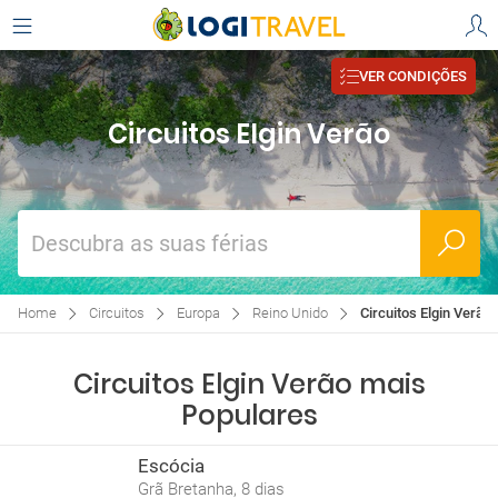
VER CONDIÇÕES
Circuitos Elgin Verão
Descubra as suas férias
Home
Circuitos
Europa
Reino Unido
Circuitos Elgin Verão
Circuitos Elgin Verão mais
Populares
Escócia
Grã Bretanha, 8 dias