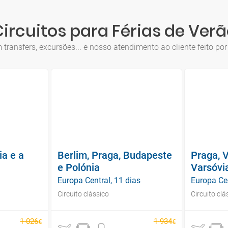
ircuitos para Férias de Ver
 transfers, excursões... e nosso atendimento ao cliente feito por
ia e a
Berlim, Praga, Budapeste
Praga, V
a
e Polónia
Varsóvi
Europa Central, 11 dias
Europa Cen
Circuito clássico
Circuito clá
1
026
1
934
€
€