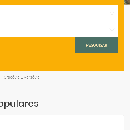
PESQUISAR
Cracóvia E Varsóvia
opulares