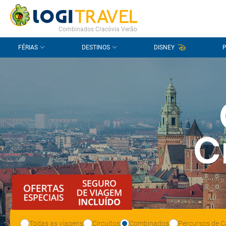
CONTACTO
PERGUNTAS FREQUENTES
Combinados Cracóvia Verão
FÉRIAS
DESTINOS
DISNEY
C
Todas as viagens
Circuitos
Combinados
Percursos de C