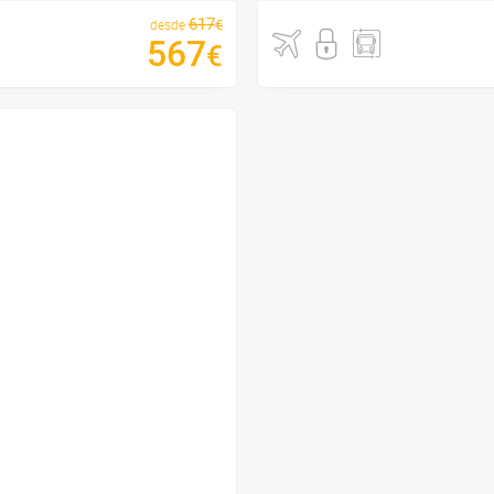
617
€
desde
567
€