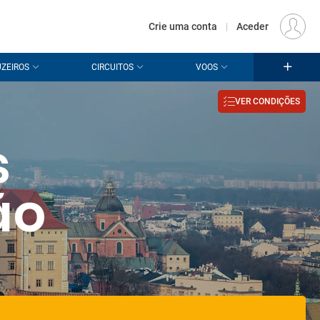
€
Origem
LISBOA (LIS)
PT
EUR
Crie uma conta
|
Aceder
ZEIROS
CIRCUITOS
VOOS
VER CONDIÇÕES
s
ão