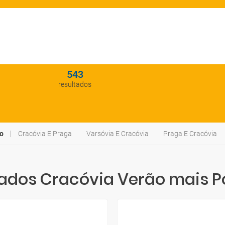
543
resultados
o
Cracóvia E Praga
Varsóvia E Cracóvia
Praga E Cracóvia
dos Cracóvia Verão mais P