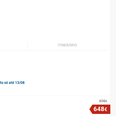
ITINERÁRIO
to só até 13/08
698
€
648
€