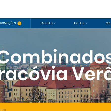
PROMOÇÕES
PACOTES
HOTÉIS
CRU
Combinado
racóvia Ver
arro