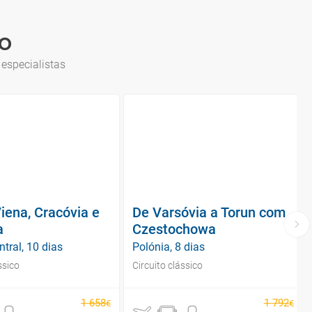
ão
 especialistas
iena, Cracóvia e
De Varsóvia a Torun com
a
Czestochowa
tral, 10 dias
Polónia, 8 dias
ssico
Circuito clássico
1
658
1
792
€
€