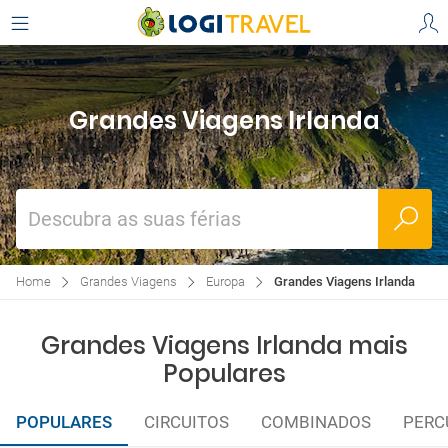
Grandes Viagens Irlanda
Descubra as suas férias
Home
Grandes Viagens
Europa
Grandes Viagens Irlanda
Grandes Viagens Irlanda mais
Populares
POPULARES
CIRCUITOS
COMBINADOS
PERC